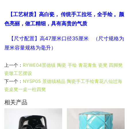
   【工艺材质】高白瓷， 传统手工拉坯，全手绘 。颜
色亮丽，做工精细，具有高贵的气质
   【尺寸配置】高47厘米口
径35厘米 
（尺寸规格为
厘米容量规格为毫升）
上一个：
RYWE04景德镇 陶瓷 手绘 青花青鱼 瓷凳 四脚凳
瓷墩工艺摆设
下一个：
NYSP05 景德镇精品 陶瓷手工手绘青花八仙过海
瓷桌凳一桌一柱四凳
相关产品