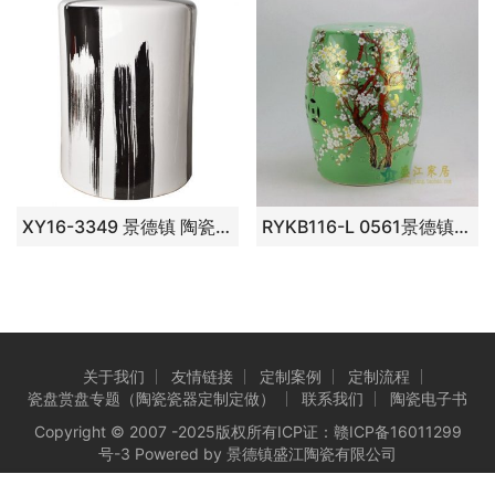
XY16-3349 景德镇 陶瓷凳子瓷墩花园凳中高温色釉厂家直销
RYKB116-L 0561景德镇陶瓷 粉彩梅花镀金鼓凳 凉墩 瓷凳 尺寸：肚径 33厘米 高 44厘米
关于我们
友情链接
定制案例
定制流程
瓷盘赏盘专题（陶瓷瓷器定制定做）
联系我们
陶瓷电子书
Copyright © 2007 -2025版权所有ICP证：
赣ICP备16011299
号-3
Powered by 景德镇盛江陶瓷有限公司