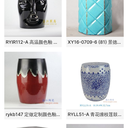
RYIR112-A 高温颜色釉 黑色人脸凳子
XY16-0709-6 (81) 景德镇 棱形多边形瓷墩中高温色釉陶瓷凳室内室外摆设
rykb147 定做定制颜色釉红黑凉凳 花园凳 换鞋凳
RYLL51-A 青花缠枝莲鼓凳凉墩