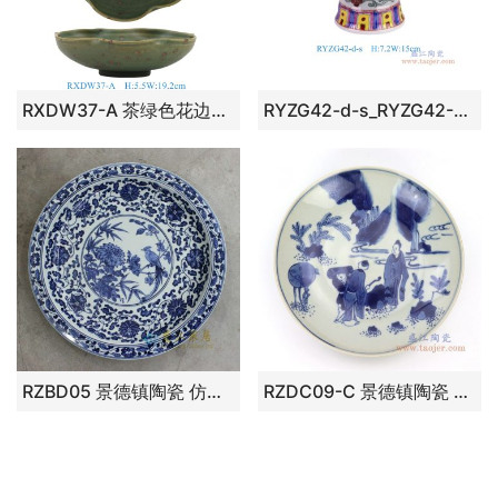
RXDW37-A 茶绿色花边碗盘
RYZG42-d-s_RYZG42-C-S粉彩凤凰牡丹绿色白菜纹高脚果盘
RZBD05 景德镇陶瓷 仿古青花手绘花鸟图案装饰挂盘瓷盘坐盘
RZDC09-C 景德镇陶瓷 仿古手绘青花人物风景图案瓷盘