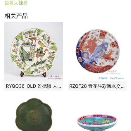
瓷盘大挂盘
相关产品
RYQQ36-OLD 景德镇 人物 粉彩手绘盘子 瓷盘
RZQF28 青花斗彩海水交叉鱼纹大盘， 高6.6直径44口径底径27.2重量3.15KG