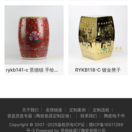
rykb141-c 景德镇 手绘红底粉彩蝴蝶牡丹凳子 瓷凳 凉墩
RYKB118-C 镀金凳子
关于我们
友情链接
定制案例
定制流程
瓷盘赏盘专题（陶瓷瓷器定制定做）
联系我们
陶瓷电子书
Copyright © 2007 -2025版权所有ICP证：
赣ICP备16011299
号-3
Powered by 景德镇盛江陶瓷有限公司