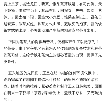
贡上贡茶，罢造龙团，听茶户惟采茶芽以进，有司勿舆。天
下茶额，惟建宁为上，其品有四：曰探春、先书、次春、紫
笋。」因太祖下诏，罢造大小龙团，惟采茶芽以进。饼茶日
趋衰落，散茶兴起。饮茶方式由煮、煎改变为泡茶。新的饮
茶方式的出现，必将带动和产生新的相适应的茶具出现。
    正因为泡茶法的提倡与普及，便相应产生了以泡茶为主
的茶壶，由于宜兴地区有着悠久的传统制陶制瓷技术和种茶
饮茶习俗，这给予以泡茶为主的紫砂茗壶的出现，提供了先
决条件。
    宜兴地区的先民们，正是在明中期的这种环境气氛中，
逐渐完成了在粗陶中提炼出可精加工的里外不施釉的紫砂
壶。随着时间的推移，紫砂茗壶的制作工艺日趋完美，因而
在明末一举获得「茶壶以砂者为上，盖既不夺香，又无熟汤
气」。