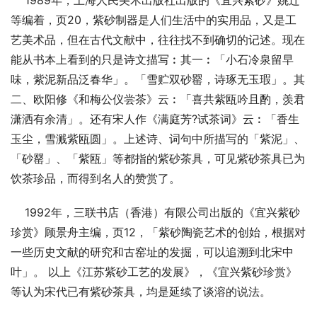
    1989年，上海人民美术出版社出版的《宜兴紫砂》姚迁
等编着，页20，紫砂制器是人们生活中的实用品，又是工
艺美术品，但在古代文献中，往往找不到确切的记述。现在
能从书本上看到的只是诗文描写︰其一︰「小石冷泉留早
味，紫泥新品泛春华」。「雪贮双砂罂，诗琢无玉瑕」。其
二、欧阳修《和梅公仪尝茶》云︰「喜共紫瓯吟且酌，羡君
潇洒有余清」。还有宋人作《满庭芳?试茶词》云︰「香生
玉尘，雪溅紫瓯圆」。上述诗、词句中所描写的「紫泥」、
「砂罂」、「紫瓯」等都指的紫砂茶具，可见紫砂茶具已为
饮茶珍品，而得到名人的赞赏了。
    1992年，三联书店（香港）有限公司出版的《宜兴紫砂
珍赏》顾景舟主编，页12，「紫砂陶瓷艺术的创始，根据对
一些历史文献的研究和古窑址的发掘，可以追溯到北宋中
叶」。 以上《江苏紫砂工艺的发展》，《宜兴紫砂珍赏》
等认为宋代已有紫砂茶具，均是延续了谈溶的说法。