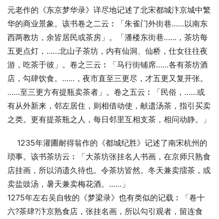
元老作的《东京梦华录》详尽地记述了北宋都城汴京城中繁
华的商业景象。该书卷之二云︰「朱雀门外街巷……以南东
西两教坊，余皆居民或茶房」。「潘楼东街巷……，茶坊每
五更点灯，……北山子茶坊，内有仙洞、仙桥，仕女往往夜
游，吃茶于彼」。卷之三云︰「马行街铺席……各有茶坊酒
店，勾肆饮食。……，夜市直至三更尽，才五更又复开张。
……至三更方有提瓶卖茶者」。卷之五云︰「民俗，……或
有从外新来，邻左居住，则相借动使，献遗汤茶，指引买卖
之类。更有提茶瓶之人，每日邻里互相支茶，相问动静。」
    1235年灌圃耐得翁作的《都城纪胜》记述了南宋杭州的
琐事。该书茶坊云︰「大茶坊张挂名人书画，在京师只熟食
店挂画，所以消遗久待也。令茶坊皆然。冬天兼卖擂茶，或
卖盐豉汤，暑天兼卖梅花酒。……」
1275年左右吴自牧的《梦梁录》也有类似的记载︰「卷十
六?茶肆?汴京熟食店，张挂名画，所以勾引观者，留连食