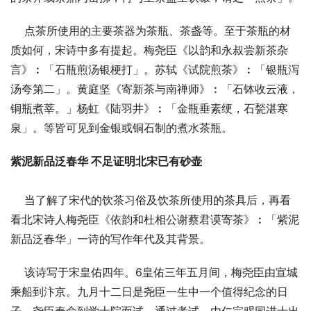
    点茶所使用的主要茶器为茶瓶、茶盏等。至于茶瓶的材
质如何，宋诗中多有提起。梅尧臣《以韵和永叔尝新茶杂
言》︰「石瓶煎汤银梗打」。苏轼《试院煎茶》︰「银瓶泻
汤夸第二」。黄庭坚《寄新茶与南禅师》︰「石钵收云液，
铜瓶煮莘。」杨虹《陆羽井》︰「金瓶垂素绠，石甃湛寒
泉」。等皆可见到金银或铜石制的煮水茶瓶。
紫泥新品泛春华 不足证明北宋已有砂壶
    当了解了宋代的饮茶习俗及饮茶所使用的茶具后，再看
看北宋诗人梅尧臣《依韵和杜相公谢蔡君谟寄茶》︰「紫泥
新品泛春华」一诗的写作年代及其背景。
    该诗写于宋皇佑四年。6皇佑三年五月间，梅尧臣由宣城
乘船到汴京。九月十二日是尧臣一生中一个值得纪念的日