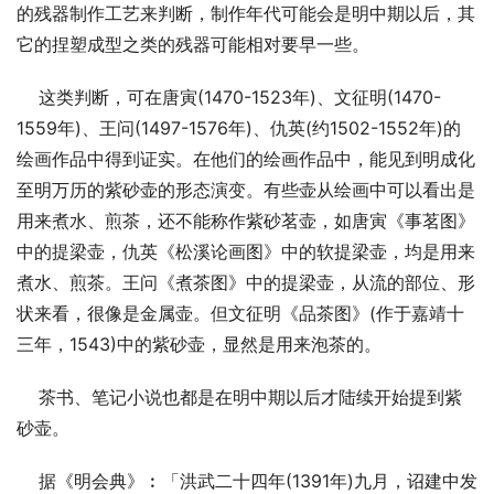
的残器制作工艺来判断，制作年代可能会是明中期以后，其
它的捏塑成型之类的残器可能相对要早一些。
    这类判断，可在唐寅(1470-1523年)、文征明(1470-
1559年)、王问(1497-1576年)、仇英(约1502-1552年)的
绘画作品中得到证实。在他们的绘画作品中，能见到明成化
至明万历的紫砂壶的形态演变。有些壶从绘画中可以看出是
用来煮水、煎茶，还不能称作紫砂茗壶，如唐寅《事茗图》
中的提梁壶，仇英《松溪论画图》中的软提梁壶，均是用来
煮水、煎茶。王问《煮茶图》中的提梁壶，从流的部位、形
状来看，很像是金属壶。但文征明《品茶图》(作于嘉靖十
三年，1543)中的紫砂壶，显然是用来泡茶的。
    茶书、笔记小说也都是在明中期以后才陆续开始提到紫
砂壶。
    据《明会典》︰「洪武二十四年(1391年)九月，诏建中发