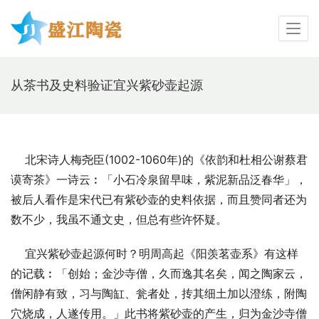
从茶书及史料验证宜兴紫砂壶起源
    北宋诗人梅尧臣(1002-1060年)的《依韵和杜相公谢蔡君
谟寄茶》一诗云︰「小石冷泉留早味，紫泥新品泛春华」，
被后人看作是宋代已有紫砂壶的史料依据，而且赞同者还为
数不少，我虽不通文史，但总有些许怀疑。
    宜兴紫砂壶起源何时？明周高起《阳羡茗壶系》有这样
的记载︰「创始；金沙寺僧，久而逸其名矣，闻之陶家云，
僧闲静有致，习与陶缸、瓮者处，抟其细土加以澄练，附陶
穴烧成，人遂传用。」此书将紫砂壶的产生，归为金沙寺僧