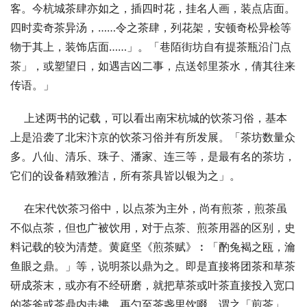
客。今杭城茶肆亦如之，插四时花，挂名人画，装点店面。
四时卖奇茶异汤，……令之茶肆，列花架，安顿奇松异桧等
物于其上，装饰店面……」。「巷陌街坊自有提茶瓶沿门点
茶」，或塑望日，如遇吉凶二事，点送邻里茶水，倩其往来
传语。」
    上述两书的记载，可以看出南宋杭城的饮茶习俗，基本
上是沿袭了北宋汴京的饮茶习俗并有所发展。「茶坊数量众
多。八仙、清乐、珠子、潘家、连三等，是最有名的茶坊，
它们的设备精致雅洁，所有茶具皆以银为之」。
    在宋代饮茶习俗中，以点茶为主外，尚有煎茶，煎茶虽
不似点茶，但也广被饮用，对于点茶、煎茶用器的区别，史
料记载的较为清楚。黄庭坚《煎茶赋》︰「酌兔褐之瓯，瀹
鱼眼之鼎。」等，说明茶以鼎为之。即是直接将团茶和草茶
研成茶末，或亦有不经研磨，就把草茶或叶茶直接投入宽口
的茶斧或茶鼎内击拂，再勺至茶盏里饮啜，谓之「煎茶」。