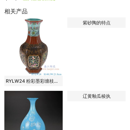
相关产品
紫砂陶的特点
RYLW24 粉彩墨彩缠枝莲开窗镂空六方花瓶 高：40.3直径：21.8口径：底径：13.8重量：4.35KG
辽黄釉瓜棱执