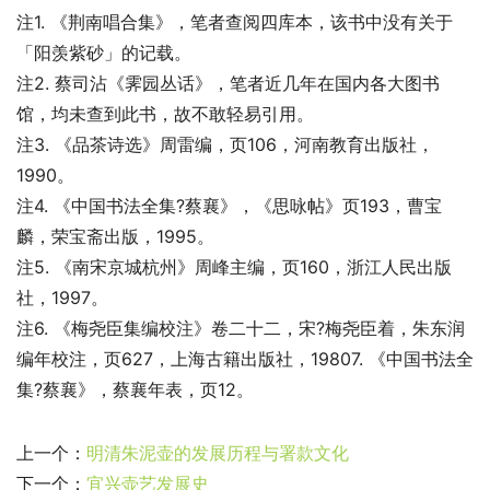
注1. 《荆南唱合集》，笔者查阅四库本，该书中没有关于
「阳羡紫砂」的记载。
注2. 蔡司沾《霁园丛话》，笔者近几年在国内各大图书
馆，均未查到此书，故不敢轻易引用。
注3. 《品茶诗选》周雷编，页106，河南教育出版社，
1990。
注4. 《中国书法全集?蔡襄》，《思咏帖》页193，曹宝
麟，荣宝斋出版，1995。
注5. 《南宋京城杭州》周峰主编，页160，浙江人民出版
社，1997。
注6. 《梅尧臣集编校注》卷二十二，宋?梅尧臣着，朱东润
编年校注，页627，上海古籍出版社，19807. 《中国书法全
集?蔡襄》，蔡襄年表，页12。
上一个：
明清朱泥壶的发展历程与署款文化
下一个：
宜兴壶艺发展史