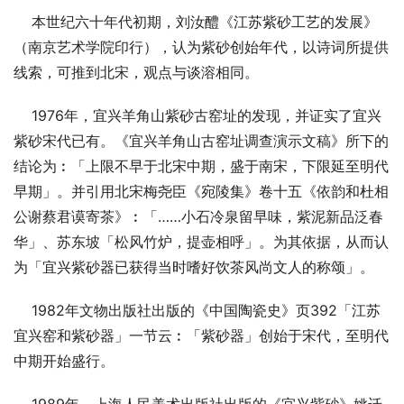
    本世纪六十年代初期，刘汝醴《江苏紫砂工艺的发展》
（南京艺术学院印行），认为紫砂创始年代，以诗词所提供
线索，可推到北宋，观点与谈溶相同。
    1976年，宜兴羊角山紫砂古窑址的发现，并证实了宜兴
紫砂宋代已有。《宜兴羊角山古窑址调查演示文稿》所下的
结论为︰「上限不早于北宋中期，盛于南宋，下限延至明代
早期」。并引用北宋梅尧臣《宛陵集》卷十五《依韵和杜相
公谢蔡君谟寄茶》︰「……小石冷泉留早味，紫泥新品泛春
华」、苏东坡「松风竹炉，提壶相呼」。为其依据，从而认
为「宜兴紫砂器已获得当时嗜好饮茶风尚文人的称颂」。
    1982年文物出版社出版的《中国陶瓷史》页392「江苏
宜兴窑和紫砂器」一节云︰「紫砂器」创始于宋代，至明代
中期开始盛行。