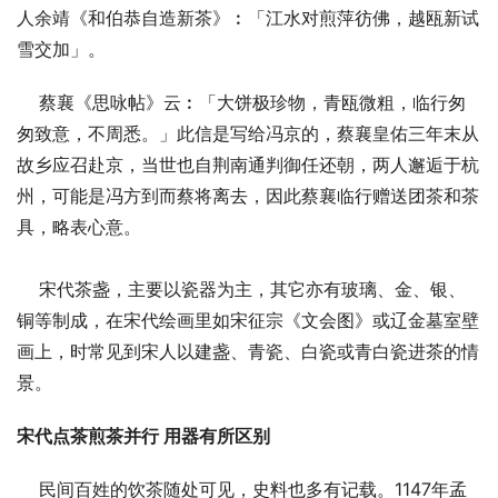
人余靖《和伯恭自造新茶》︰「江水对煎萍彷佛，越瓯新试
雪交加」。
    蔡襄《思咏帖》云︰「大饼极珍物，青瓯微粗，临行匆
匆致意，不周悉。」此信是写给冯京的，蔡襄皇佑三年末从
故乡应召赴京，当世也自荆南通判御任还朝，两人邂逅于杭
州，可能是冯方到而蔡将离去，因此蔡襄临行赠送团茶和茶
具，略表心意。
    宋代茶盏，主要以瓷器为主，其它亦有玻璃、金、银、
铜等制成，在宋代绘画里如宋征宗《文会图》或辽金墓室壁
画上，时常见到宋人以建盏、青瓷、白瓷或青白瓷进茶的情
景。
宋代点茶煎茶并行 用器有所区别
    民间百姓的饮茶随处可见，史料也多有记载。1147年孟