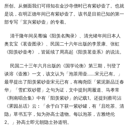
所创。从侧面我们可得知在金沙寺僧时已有紫砂壶了。也就
是说，在明正德年间已有紫砂壶了。该书是目前已知的第一
部专写「宜兴紫砂壶」的专着。
    清干隆年间吴骞编《阳羡名陶录》、清光绪年间日本人
奥玄宝《茗壶图录》、民国二十六年出版的李景康、张虹
《阳羡砂壶考》，皆延续了周高起《阳羡茗壶系》的说法。
    民国二十三年六月出版的《国学论衡》第三期，刊登了
谈溶《壶雅》一文，该文认为「泡茶用壶……宋元已有。」
最早提出了阳羡紫砂壶宋元已有，有梅尧臣「紫泥新品泛春
华」「雪贮双砂罂」之句为证，文中提到周履道、马孝常
《荆南唱合集》中有「阳羡紫砂」的记载1。还提到蔡司沾
《霁园丛话》云︰「余于白下获一紫砂罐，有『且吃茶、清
隐』草书五字，知为孙高士遗物。每以泡茶，古雅绝伦
2。」孙高士即元朝隐士孙道明。