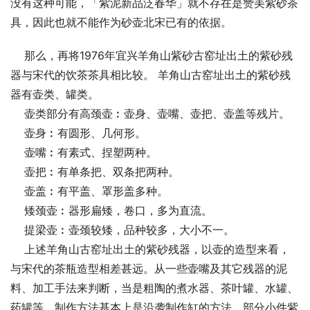
没有这种可能，「紫泥新品泛春华」就不存在是赞美紫砂茶
具，因此也就不能作为砂壶北宋已有的依据。
    那么，再将1976年宜兴羊角山紫砂古窑址出土的紫砂残
器与宋代的饮茶茶具相比较。 羊角山古窑址出土的紫砂残
器有壶类、罐类。
    壶类部分有高颈壶︰壶身、壶嘴、壶把、壶盖等残片。
    壶身︰有圆形、几何形。
    壶嘴︰有素式、捏塑两种。
    壶把︰有单条把、双条把两种。
    壶盖︰有平盖、罩形盖多种。
    矮颈壶︰器形扁矮，卷口，多为直流。
    提梁壶︰壶颈较矮，品种较多，大小不一。
    上述羊角山古窑址出土的紫砂残器，以壶的造型来看，
与宋代的茶瓶造型相差甚远。从一些壶嘴及其它残器的泥
料、加工手法来判断，当是粗陶的煮水器、茶叶罐、水罐、
药罐等，制作方法基本上是沿袭制作缸的方法。部分小件紫