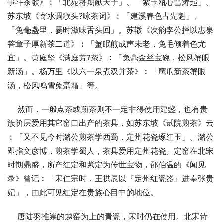
事斗茶歌》︰「北苑将期献天子」、「紫玉瓯心雪涛起」。
苏东坡《寄水调歌头?咏茶词》︰「建溪春色占先魁」、
「兔毫盏里，霎时滋味舌头回」。苏辙《次韵李公择以惠泉
答章子厚新茶二道》︰「蟹眠煎成声未老，兔毛倾着色尤
宜」。黄庭坚《满庭芳?茶》︰「兔毫金丝宝碗，松风蟹眼
新汤」。杨万里《以六一泉煮双并茶》︰「鹰爪新茶蟹眼
汤，松风鸣雪兔毫霜」等。
    然而，一般点茶或煎茶则不一定非得使用建盏，也有贵
族阶层爱用其它窑口出产的茶具，如苏东坡《试院煎茶》云
︰「又不见今时潞公煎茶学西蜀，定州花瓷琢红玉」。潞公
即指文彦博，煎茶学蜀人，茶具爱用定州花瓷。定窑在北宋
时期鼎盛，所产红定和紫定为传世宝物，邵伯温的《闻见
录》曾记︰「宋仁宗时，王拱辰以『定州红瓷器』进奉张贵
妃」，由此可见红定在贵族心目中的地位。
    唐陆羽推崇的越窑为上的青瓷，宋时仍在使用。北宋诗