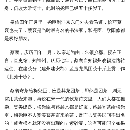
子。尧臣奉命到学士院面试，通过考试，由仁宗赐同进士出
身，仍改太常博士。此时的尧臣已经五十多岁了。
    皇佑四年正月里，尧臣到汴京东门外去看马遵，恰巧蔡
襄也去了，蔡襄是当时最有名的书法家，和尧臣、欧阳修都
是极好朋友。
    蔡襄，庆历四年十月，以亲老为由，乞领乡郡。授右正
言，直史馆，知福州。庆历七年，蔡襄自知福州改福建路转
运使。在建茶务（建州建安郡）监造龙凤团茶十斤上贡，作
《北苑十咏》。
    蔡襄寄茶给梅尧臣，应是其龙团茶，即然是团茶，则无
需用茶壶来泡，再说在宋一代的饮茶诗文里，人们大都在推
崇、赞美建盏，梅尧臣与蔡襄又都是好友，蔡襄寄茶给梅尧
臣，梅尧臣不去赞美蔡襄寄来的茶，反而去赞美民间不出名
的「或者根本就还没有出现的」紫砂壶，这有可能吗？如果