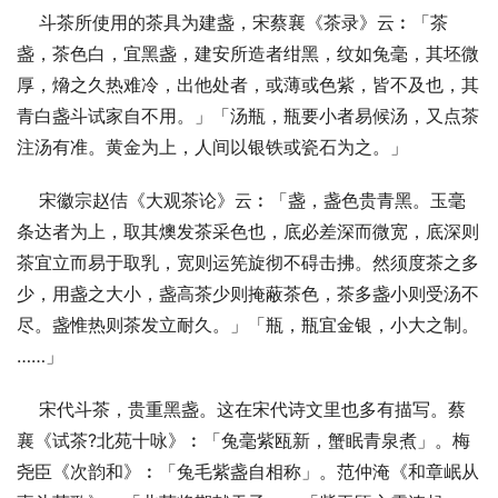
    斗茶所使用的茶具为建盏，宋蔡襄《茶录》云︰「茶
盏，茶色白，宜黑盏，建安所造者绀黑，纹如兔毫，其坯微
厚，熁之久热难冷，出他处者，或薄或色紫，皆不及也，其
青白盏斗试家自不用。」「汤瓶，瓶要小者易候汤，又点茶
注汤有准。黄金为上，人间以银铁或瓷石为之。」
    宋徽宗赵佶《大观茶论》云︰「盏，盏色贵青黑。玉毫
条达者为上，取其燠发茶采色也，底必差深而微宽，底深则
茶宜立而易于取乳，宽则运筅旋彻不碍击拂。然须度茶之多
少，用盏之大小，盏高茶少则掩蔽茶色，茶多盏小则受汤不
尽。盏惟热则茶发立耐久。」「瓶，瓶宜金银，小大之制。
……」
    宋代斗茶，贵重黑盏。这在宋代诗文里也多有描写。蔡
襄《试茶?北苑十咏》︰「兔毫紫瓯新，蟹眠青泉煮」。梅
尧臣《次韵和》︰「兔毛紫盏自相称」。范仲淹《和章岷从