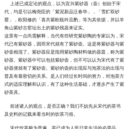
    上述已成定论的观点，以为宜兴紫砂器（壶）创始于宋
代，均是引以梅尧臣的「紫泥新品泛春华」，「雪贮双砂
罂」，欧阳修的「喜共紫欧瓯吟且酌」等为其依据，并以羊
角山紫砂古窑址出土的紫砂残器来证实。 
这里有一点尚需解释，当代有些研究紫砂陶的专家以为，宋
代已有紫砂器，因而宋代就有了紫砂壶。这是将紫砂器与紫
砂壶相混了。紫砂器应是指用紫砂陶材料做的器皿，称为紫
砂器。紫砂器中可以包括紫砂壶，但不可以认为宋代有了紫
砂器便就有了紫砂壶。紫砂的壶的出现应与泡茶法的出现与
普及有着密切的关系。是人们经过长时间的努力，对泡茶方
式的适应理解和认识，有了这种生活基础，才逐步产生了紫
砂茶具。
    前述诸人的观点，是否正确？我们不妨先从宋代的茶书
及史料的记载来看当时的饮茶习俗。 
    宋代饮茶极为普遍，茶已成为人民日常生活的必需品，