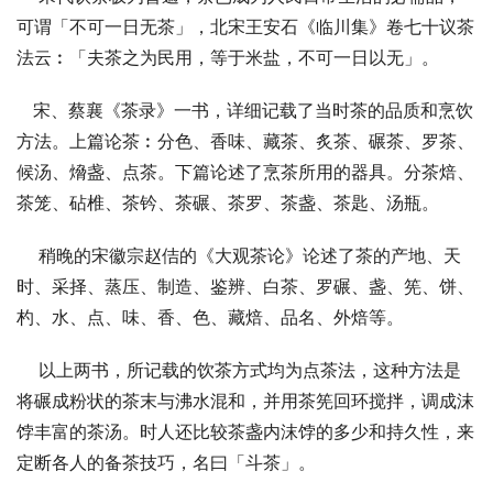
可谓「不可一日无茶」，北宋王安石《临川集》卷七十议茶
法云︰「夫茶之为民用，等于米盐，不可一日以无」。
   宋、蔡襄《茶录》一书，详细记载了当时茶的品质和烹饮
方法。上篇论茶︰分色、香味、藏茶、炙茶、碾茶、罗茶、
候汤、熁盏、点茶。下篇论述了烹茶所用的器具。分茶焙、
茶笼、砧椎、茶钤、茶碾、茶罗、茶盏、茶匙、汤瓶。
    稍晚的宋徽宗赵佶的《大观茶论》论述了茶的产地、天
时、采择、蒸压、制造、鉴辨、白茶、罗碾、盏、筅、饼、
杓、水、点、味、香、色、藏焙、品名、外焙等。
    以上两书，所记载的饮茶方式均为点茶法，这种方法是
将碾成粉状的茶末与沸水混和，并用茶筅回环搅拌，调成沫
饽丰富的茶汤。时人还比较茶盏内沫饽的多少和持久性，来
定断各人的备茶技巧，名曰「斗茶」。