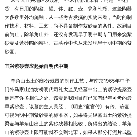
    从今天宜兴地区发现的一些宋代窑址来看，均是一些粗
货，有日用的陶盆、罐、钵、缸、壶、瓮和韩瓶。这些陶器
大多数里外均施釉，从一些考古发掘的实物来看，当时的制
作技术、材料、工艺，尚不具备制作紫砂壶的条件。故到目
前为止，除羊角山外，还没有发现早于明中期专门用来烧紫
砂壶及紫砂陶的窑址。古墓葬中也从未发现早于明中期的紫
砂壶。
宜兴紫砂壶应起始自明代中期
    羊角山出土的部分残器的制作工艺，与南京1965年中华
门外马家山油坊桥明代司礼太监吴经墓中出土的紫砂提梁壶
倒是有许多相似之处。该壶是我国目前已知有纪年可考的最
早紫砂壶，该墓的主人吴经，《明史?宦官传》有传。该壶
可视为明中期紫砂壶的标准器，如果将吴经墓出土的紫砂提
梁壶与羊角山出土的紫砂残器相比较，所得出的结论，羊角
山的紫砂壶上限可能就不会到北宋，如果从部分打泥片成型