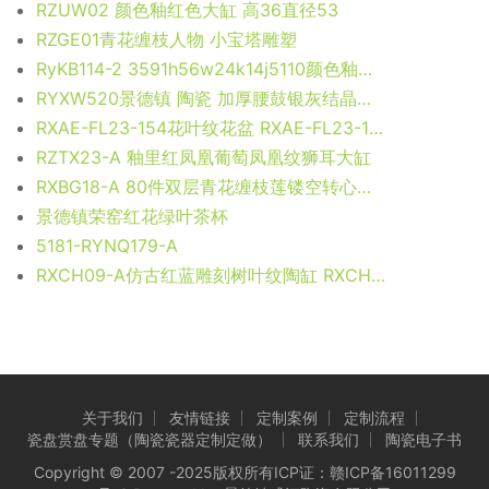
RZUW02 颜色釉红色大缸 高36直径53
RZGE01青花缠枝人物 小宝塔雕塑
RyKB114-2 3591h56w24k14j5110颜色釉储物罐 盖罐
RYXW520景德镇 陶瓷 加厚腰鼓银灰结晶釉 洗脸盆 家居工艺摆设
RXAE-FL23-154花叶纹花盆 RXAE-FL23-182CS青花莲花纹缸 RXAE-FL23-175A青花花叶纹陶瓷凳 RXAE-FL23-175B手工花叶纹陶瓷凳
RZTX23-A 釉里红凤凰葡萄凤凰纹狮耳大缸
RXBG18-A 80件双层青花缠枝莲镂空转心莲子瓶 高28直径14.7口径6底径7.5重量0.75KG
景德镇荣窑红花绿叶茶杯
5181-RYNQ179-A
RXCH09-A仿古红蓝雕刻树叶纹陶缸 RXCH10-A仿古绿釉陶缸 RXCH10-B仿古绿釉雕刻太阳花纹陶缸 RXCH11-A仿古红色雕刻竖纹椭圆陶缸
关于我们
友情链接
定制案例
定制流程
瓷盘赏盘专题（陶瓷瓷器定制定做）
联系我们
陶瓷电子书
Copyright © 2007 -2025版权所有ICP证：
赣ICP备16011299