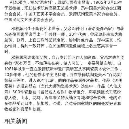
别名邓也，室名“泥古轩”，原籍江西省南昌市，1965年6月出生
于景德镇，现任技术职称高级工艺美术师，系中国美术家协会江西
分会会员。中国工艺美术学会会员，景德镇陶瓷美术家协会会员，
中国民间文艺美术协会会员。
邓羲频出生于陶瓷艺术世家，父亲邓仲明（著名瓷像画家）与著
名瓷像画家吴康同出一门共拜一师，30年代初，曾应邀赴南京为梅
兰芳、赵丹、上官云珠等艺苑名流，绘制肖像作品，形神逼真，惟
妙惟肖，得到一致好评，在民国期间瓷像画坛上名重艺高享誉一
时。
邓羲频承袭家传父教，自八岁起即习作人物肖像，父亲对他言传
身教:”家有万贯，不如薄枝在身，做人习艺，一定要脚踏实地”。自
1981年以来一直在景德镇新华瓷厂美研室从事陶瓷美术设计工作，
20多年来，他的创作水平突飞猛进，并在景德镇陶瓷美术 “百花奖”
荣获三等奖。进入90年代后，他的作品先后多次获奖。作品《渊明
爱菊》瓷瓶选登在《当代大师陶瓷美术家》选集中，作品《八仙庆
寿》500件瓷瓶被《当代名人名作》收录推介。邓羲频擅长工笔粉
彩人物、山水、花鸟，近年来又转入釉下青花和综合装饰。他的许
多作品受到日本、新加坡、否港、台湾等国家地区的陶瓷爱好者和
收臧家的喜爱和伙藏。
相关新闻