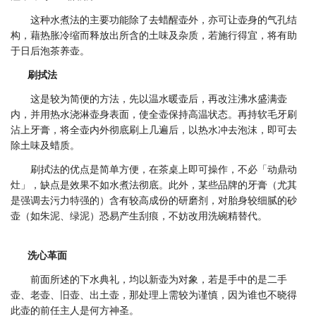
这种水煮法的主要功能除了去蜡醒壶外，亦可让壶身的气孔结
构，藉热胀冷缩而释放出所含的土味及杂质，若施行得宜，将有助
于日后泡茶养壶。
刷拭法
这是较为简便的方法，先以温水暖壶后，再改注沸水盛满壶
内，并用热水浇淋壶身表面，使全壶保持高温状态。再持软毛牙刷
沾上牙膏，将全壶内外彻底刷上几遍后，以热水冲去泡沫，即可去
除土味及蜡质。
刷拭法的优点是简单方便，在茶桌上即可操作，不必「动鼎动
灶」，缺点是效果不如水煮法彻底。此外，某些品牌的牙膏（尤其
是强调去污力特强的）含有较高成份的研磨剂，对胎身较细腻的砂
壶（如朱泥、绿泥）恐易产生刮痕，不妨改用洗碗精替代。
洗心革面
前面所述的下水典礼，均以新壶为对象，若是手中的是二手
壶、老壶、旧壶、出土壶，那处理上需较为谨慎，因为谁也不晓得
此壶的前任主人是何方神圣。