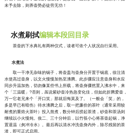
未予去除，则养壶势必徒劳无功！
水煮刷拭
编辑本段
回目录
茶壶的下水典礼有两种仪式，读者可依个人状况自行采用。
水煮法
取一干净无杂味的锅子，将壶盖与壶身分开置于锅底，徐注清
水使高过壶身，以文火慢慢加热至沸腾。此步骤应注意壶身和水应
同步升温加热，切勿像某些书上所载，将壶身骤然置入沸水中，来
个「三温暖」?否则，虽说紫砂壶冷热急变化佳，但如此折腾爱壶，
万一它老兄来个「开口笑」那就后悔莫及了。（一般会「笑」的，
多是早已有暗伤）待水沸腾之后，取一把廉价的茶叶（通常采用较
耐煮的重焙火茶叶）投入熬煮，数分钟后捞起茶渣，砂壶和茶汤则
继续以小火慢炖。俟二、三十分钟后，以竹筷小心将茶壶起锅，净
置退温（匆冲冷水）。最后再以清水冲洗壶身内外，除尽残留的茶
渣，即可正式启用。