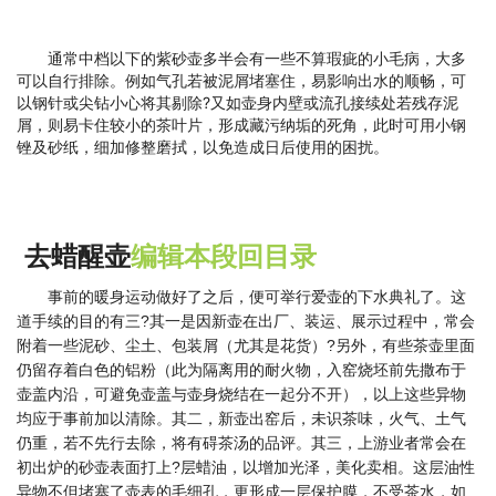
通常中档以下的紫砂壶多半会有一些不算瑕疵的小毛病，大多
可以自行排除。例如气孔若被泥屑堵塞住，易影响出水的顺畅，可
以钢针或尖钻小心将其剔除?又如壶身内壁或流孔接续处若残存泥
屑，则易卡住较小的茶叶片，形成藏污纳垢的死角，此时可用小钢
锉及砂纸，细加修整磨拭，以免造成日后使用的困扰。
去蜡醒壶
编辑本段
回目录
事前的暖身运动做好了之后，便可举行爱壶的下水典礼了。这
道手续的目的有三?其一是因新壶在出厂、装运、展示过程中，常会
附着一些泥砂、尘土、包装屑（尤其是花货）?另外，有些茶壶里面
仍留存着白色的铝粉（此为隔离用的耐火物，入窑烧坯前先撒布于
壶盖内沿，可避免壶盖与壶身烧结在一起分不开），以上这些异物
均应于事前加以清除。其二，新壶出窑后，未识茶味，火气、土气
仍重，若不先行去除，将有碍茶汤的品评。其三，上游业者常会在
初出炉的砂壶表面打上?层蜡油，以增加光泽，美化卖相。这层油性
异物不但堵塞了壶表的毛细孔，更形成一层保护膜，不受茶水，如