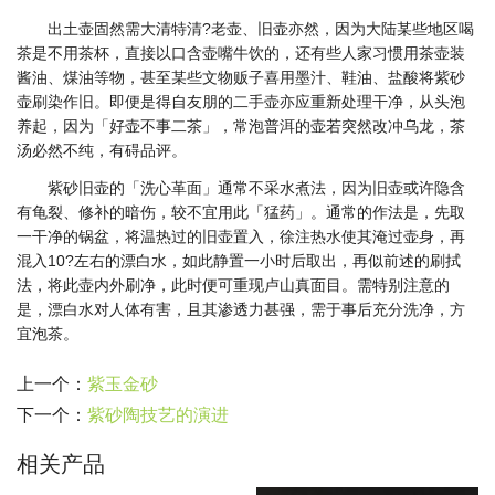
出土壶固然需大清特清?老壶、旧壶亦然，因为大陆某些地区喝
茶是不用茶杯，直接以口含壶嘴牛饮的，还有些人家习惯用茶壶装
酱油、煤油等物，甚至某些文物贩子喜用墨汁、鞋油、盐酸将紫砂
壶刷染作旧。即便是得自友朋的二手壶亦应重新处理干净，从头泡
养起，因为「好壶不事二茶」，常泡普洱的壶若突然改冲乌龙，茶
汤必然不纯，有碍品评。
紫砂旧壶的「洗心革面」通常不采水煮法，因为旧壶或许隐含
有龟裂、修补的暗伤，较不宜用此「猛药」。通常的作法是，先取
一干净的锅盆，将温热过的旧壶置入，徐注热水使其淹过壶身，再
混入10?左右的漂白水，如此静置一小时后取出，再似前述的刷拭
法，将此壶内外刷净，此时便可重现卢山真面目。需特别注意的
是，漂白水对人体有害，且其渗透力甚强，需于事后充分洗净，方
宜泡茶。
上一个：
紫玉金砂
下一个：
紫砂陶技艺的演进
相关产品