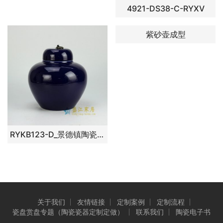
4921-DS38-C-RYXV
紫砂壶成型
RYKB123-D_景德镇陶瓷 颜色釉 祭蓝色 苹果罐 矮罐 储物罐
关于我们
友情链接
定制案例
定制流程
瓷盘赏盘专题（陶瓷瓷器定制定做）
联系我们
陶瓷电子书