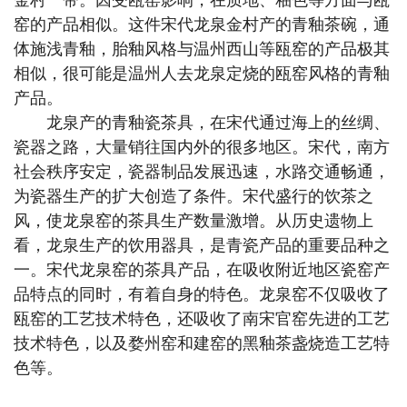
金村一带。因受瓯窑影响，在质地、釉色等方面与瓯
窑的产品相似。这件宋代龙泉金村产的青釉茶碗，通
体施浅青釉，胎釉风格与温州西山等瓯窑的产品极其
相似，很可能是温州人去龙泉定烧的瓯窑风格的青釉
产品。
龙泉产的青釉瓷茶具，在宋代通过海上的丝绸、
瓷器之路，大量销往国内外的很多地区。宋代，南方
社会秩序安定，瓷器制品发展迅速，水路交通畅通，
为瓷器生产的扩大创造了条件。宋代盛行的饮茶之
风，使龙泉窑的茶具生产数量激增。从历史遗物上
看，龙泉生产的饮用器具，是青瓷产品的重要品种之
一。宋代龙泉窑的茶具产品，在吸收附近地区瓷窑产
品特点的同时，有着自身的特色。龙泉窑不仅吸收了
瓯窑的工艺技术特色，还吸收了南宋官窑先进的工艺
技术特色，以及婺州窑和建窑的黑釉茶盏烧造工艺特
色等。