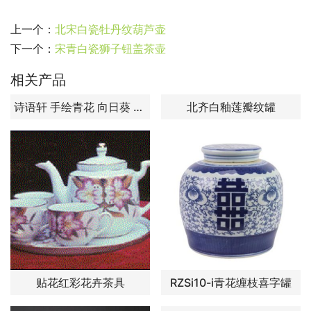
上一个：
北宋白瓷牡丹纹葫芦壶
下一个：
宋青白瓷狮子钮盖茶壶
相关产品
诗语轩 手绘青花 向日葵 茶杯 品杯
北齐白釉莲瓣纹罐
贴花红彩花卉茶具
RZSi10-i青花缠枝喜字罐