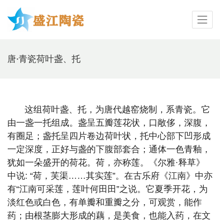
唐·青瓷荷叶盏、托
这组荷叶盏、托，为唐代越窑烧制，系青瓷。它
由一盏一托组成。盏呈五瓣莲花状，口敞侈，深腹，
有圈足；盏托呈四片卷边荷叶状，托中心部下凹形成
一定深度，正好与盏的下腹部套合；通体一色青釉，
犹如一朵盛开的荷花。荷，亦称莲。《尔雅·释草》
中说: “荷，芙渠……其实莲”。在古乐府《江南》中亦
有“江南可采莲，莲叶何田田”之说。它夏季开花，为
淡红色或白色，有单瓣和重瓣之分，可观赏，能作
药；由根茎膨大形成的藕，是美食，也能入药，在文