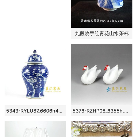
九段烧手绘青花山水茶杯
5343-RYLU87_6606h44k14.5w26
5376-RZHP08_6355h.5w9