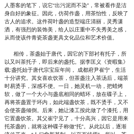
人墨客的笔下，说它“出污泥而不染”，常被看作是洁
身自好的象征。因此，仿荷作盏，用茶怡性，反映了
古人的追求。这件荷叶盏的造型端庄清丽，灵秀潇
洒，有强烈的装饰美，给人以庄重中不失秀美之感，
从而使该件青瓷茶盏更具文化品位和艺术价值。
相传，茶盏始于唐代，因它的下部衬有托子，所
以又叫茶托子，即后来的盏托。据李匡义《资暇集》
载:盏托始于唐代宗宝应年间， 成都府尹崔宁，生活
十分讲究。其女喜欢饮茶，但茶盏注入茶汤后，端茶
时易烫手，深感不便。一日，她灵机一动，把蜡烤
软，做了一个大小与盏底相同的蜡环，放在碟子上，
再将茶盏置于环内，如此端盏饮茶，既不烫手，又不
会使茶盏倾倒。后来，她让漆工按此做了个漆托，用
它置盏饮茶。其父崔宁见了，十分高兴，因它是用来
托茶盏的，就将这种碟子称做“托”。从此以后，逐渐