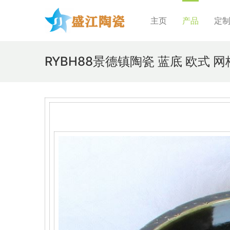
主页
产品
定
RYBH88景德镇陶瓷 蓝底 欧式 