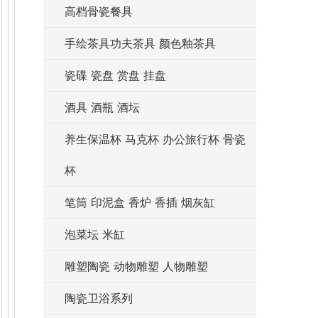
高档骨瓷餐具
手绘茶具功夫茶具 颜色釉茶具
瓷碟 瓷盘 赏盘 挂盘
酒具 酒瓶 酒坛
养生保温杯 马克杯 办公旅行杯 骨瓷
杯
笔筒 印泥盒 香炉 香插 烟灰缸
泡菜坛 米缸
雕塑陶瓷 动物雕塑 人物雕塑
陶瓷卫浴系列