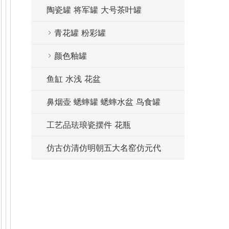
陶瓷罐 将军罐 大号茶叶罐
青花罐 粉彩罐
颜色釉罐
鱼缸 水浅 花盆
鼻烟壶 蟋蟀罐 蟋蟀水盆 鸟食罐
工艺品珐琅瓷摆件 花瓶
仿古仿清仿明朝五大名窑仿元代