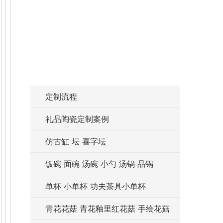
定制流程
礼品陶瓷定制案例
仿古缸 坛 喜字坛
饭碗 面碗 汤碗 小勺 汤锅 品锅
单杯 小单杯 功夫茶具小单杯
青花花菇 青花釉里红花菇 手绘花菇