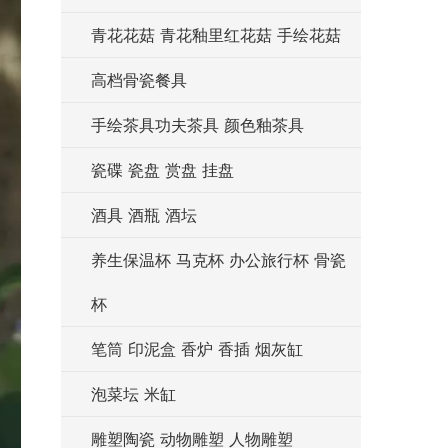
青花花菇 青花釉里红花菇 手绘花菇
高档骨瓷餐具
手绘茶具功夫茶具 颜色釉茶具
瓷碟 瓷盘 赏盘 挂盘
酒具 酒瓶 酒坛
养生保温杯 马克杯 办公旅行杯 骨瓷
杯
笔筒 印泥盒 香炉 香插 烟灰缸
泡菜坛 米缸
雕塑陶瓷 动物雕塑 人物雕塑