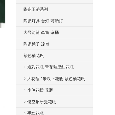
陶瓷卫浴系列
陶瓷灯具 台灯 薄胎灯
大号箭筒 伞筒 伞桶
陶瓷凳子 凉墩
颜色釉花瓶
粉彩花瓶 青花釉里红花瓶
大花瓶 1米以上花瓶 颜色釉花瓶
小件花插 花瓶
镂空象牙瓷花瓶
手绘花瓶