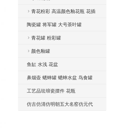
青花粉彩 高温颜色釉花瓶 花插
陶瓷罐 将军罐 大号茶叶罐
青花罐 粉彩罐
颜色釉罐
鱼缸 水浅 花盆
鼻烟壶 蟋蟀罐 蟋蟀水盆 鸟食罐
工艺品珐琅瓷摆件 花瓶
仿古仿清仿明朝五大名窑仿元代