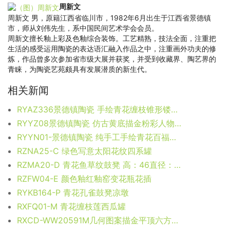
周新文
周新文 男，原籍江西省临川市，1982年6月出生于江西省景德镇
市，师从刘伟先生，系中国民间艺术学会会员。
周新文擅长釉上彩及色釉综合装饰。工艺精熟，技法全面，注重把
生活的感受运用陶瓷的表达语汇融入作品之中，注重画外功夫的修
炼，作品曾多次参加省市级大展并获奖，并受到收藏界、陶艺界的
青睐，为陶瓷艺苑颇具有发展潜质的新生代。
相关新闻
RYAZ336景德镇陶瓷 手绘青花缠枝锥形镂空 瓷凳 梳妆凳 鼓凳 凳子
RYYZ08景德镇陶瓷 仿古黄底描金粉彩人物 瓷桌凳套组 一桌四凳子
RYYN01-景德镇陶瓷 纯手工手绘青花百福四方茶叶罐
RZNA25-C 绿色写意太阳花纹四系罐
RZMA20-D 青花鱼草纹鼓凳 高：46直径：36口径：底径：27.5重量：12.6KG
RZFW04-E 颜色釉红釉窑变花瓶花插
RYKB164-P 青花孔雀鼓凳凉墩
RXFQ01-M 青花缠枝莲西瓜罐
RXCD-WW20591M几何图案描金平顶六方罐中号 RXCD-WW20592几何图案描金平顶储物罐 RXCD-WW20593M几何图案描金花瓶大号 RXCD-WW20593L几何图案描金花瓶中号