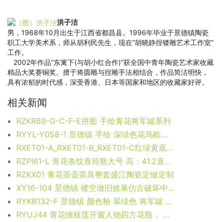
洪子洁
男，1968年10月出生于江西省都昌县。1996年毕业于景德镇陶瓷
职工大学美术系，师从胡利民先生，现在“胡晓静捏镂雕艺术工作室”
工作。
2002年作品“东篱下(与胡小红合作)”获全国中青年陶瓷艺术家收藏
精品大奖赛铜奖。擅于将圆雕与捏雕手法相结合，作品简洁明快，
具有浓郁的时代感，深受香港、日本等国家和地区的收藏家好评。
相关新闻
RZKR69-G-C-F-E拼图 手绘青花将军罐系列
RYYL-Y058-1 景德镇 手绘 深绿色花鸟欧式陶瓷鼓凳 换鞋凳 陶瓷工艺品家居实用摆件休闲凳子茶边几
RXET01-A_RXET01-B_RXET01-C红绿黄底白花叶纹冬瓜瓶组合
RZPI61-L 青花条纹直筒瓶大号 高：41.2直径：28口径：18.5底径：18重量：6.6KG
RZKX01 青花茶壶茶具整套盛江陶瓷定做定制
XY16-104 景德镇 镂空做旧效果仿古破坏中高温色釉陶瓷凳子瓷墩厂家直销
RYKB132-F 景德镇 颜色釉 翠绿色 将军罐 艺术花瓶 摆件品
RYUJ44 青花缠枝莲开窗人物四方花瓶， 高39直径15.5口径1.6底径14.3重量3.45KG