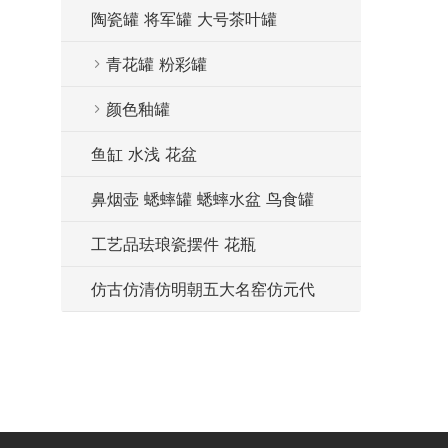
陶瓷罐 将军罐 大号茶叶罐
青花罐 粉彩罐
颜色釉罐
鱼缸 水浅 花盆
鼻烟壶 蟋蟀罐 蟋蟀水盆 鸟食罐
工艺品珐琅瓷摆件 花瓶
仿古仿清仿明朝五大名窑仿元代