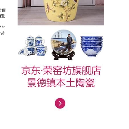
时便
陶瓷
界的
情趣