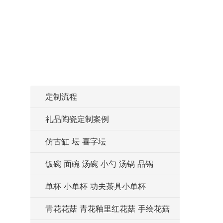
定制流程
礼品陶瓷定制案例
仿古缸 坛 喜字坛
饭碗 面碗 汤碗 小勺 汤锅 品锅
单杯 小单杯 功夫茶具小单杯
青花花菇 青花釉里红花菇 手绘花菇