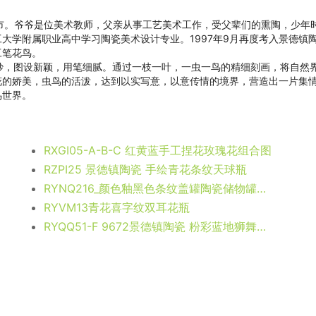
德镇市。爷爷是位美术教师，父亲从事工艺美术工作，受父辈们的熏陶，少年
工大学附属职业高中学习陶瓷美术设计专业。1997年9月再度考入景德镇
工笔花鸟。
思巧妙，图设新颖，用笔细腻。通过一枝一叶，一虫一鸟的精细刻画，将自然
花的娇美，虫鸟的活泼，达到以实写意，以意传情的境界，营造出一片集
鸟世界。
RXGI05-A-B-C 红黄蓝手工捏花玫瑰花组合图
RZPI25 景德镇陶瓷 手绘青花条纹天球瓶
RYNQ216_颜色釉黑色条纹盖罐陶瓷储物罐密封罐
RYVM13青花喜字纹双耳花瓶
RYQQ51-F 9672景德镇陶瓷 粉彩蓝地狮舞图纹茶叶罐 盖罐 储物罐