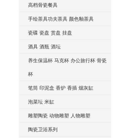
高档骨瓷餐具
手绘茶具功夫茶具 颜色釉茶具
瓷碟 瓷盘 赏盘 挂盘
酒具 酒瓶 酒坛
养生保温杯 马克杯 办公旅行杯 骨瓷
杯
笔筒 印泥盒 香炉 香插 烟灰缸
泡菜坛 米缸
雕塑陶瓷 动物雕塑 人物雕塑
陶瓷卫浴系列