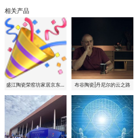
相关产品
盛江陶瓷荣窑坊家居京东旗舰店双11大促
布谷陶瓷|丹尼尔的云之路