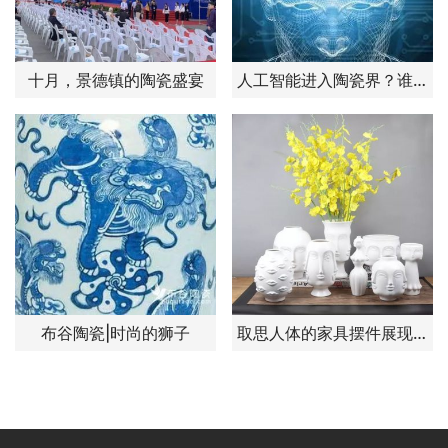
十月，景德镇的陶瓷盛宴
人工智能进入陶瓷界？谁该紧张？
布谷陶瓷|时尚的狮子
取思人体的家具摆件展现生命魅力-缪斯花瓶系列