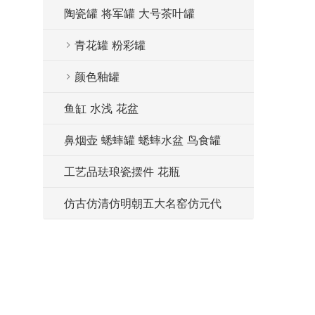
陶瓷罐 将军罐 大号茶叶罐
青花罐 粉彩罐
颜色釉罐
鱼缸 水浅 花盆
鼻烟壶 蟋蟀罐 蟋蟀水盆 鸟食罐
工艺品珐琅瓷摆件 花瓶
仿古仿清仿明朝五大名窑仿元代