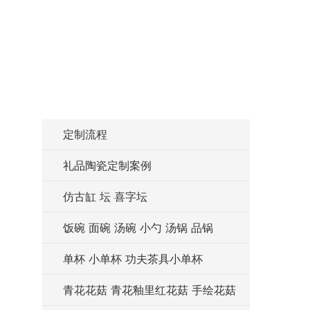
定制流程
礼品陶瓷定制案例
仿古缸 坛 喜字坛
饭碗 面碗 汤碗 小勺 汤锅 品锅
单杯 小单杯 功夫茶具小单杯
青花花菇 青花釉里红花菇 手绘花菇