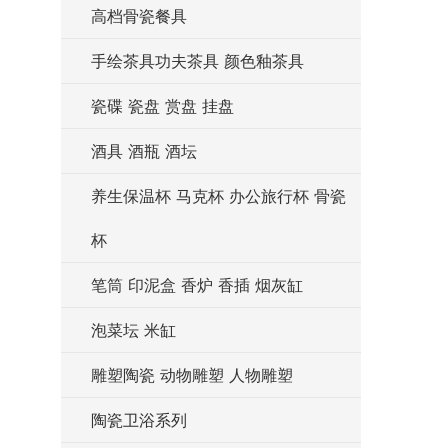
高档骨瓷餐具
手绘茶具功夫茶具 颜色釉茶具
瓷碟 瓷盘 赏盘 挂盘
酒具 酒瓶 酒坛
养生保温杯 马克杯 办公旅行杯 骨瓷
杯
笔筒 印泥盒 香炉 香插 烟灰缸
泡菜坛 米缸
雕塑陶瓷 动物雕塑 人物雕塑
陶瓷卫浴系列