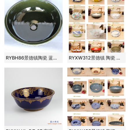
RYBH86景德镇陶瓷 蓝底 欧式荷花荷叶 洗脸盆 家居工艺摆设
RYXW312景德镇 陶瓷 拉丁 洗脸盆 家居工艺摆设