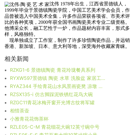
沈伟 1978年出生，江西省景德镇人，
1999年毕业于景德镇陶瓷学院，中国工艺美术学会会员，作
品曾被选入中国美术全集，许多作品荣获各项省、市美术评
比的各种奖项，2000年获全国书画陶瓷美术专业二级资格。
他博采众长，融工艺性于一炉，作品题材内容丰富，形式多
样，风格独特。
现单独成立了工作室，制作了许多珍惜陶瓷作品，并远销
香港、新加坡、日本、意大利等地，深受海外收藏家青睐。
相关新闻
RZKG1-6 景德镇陶瓷 青花玲珑餐具系列
RYXW597景德镇 陶瓷 水草 洗脸盆 家居工艺摆设
RYAZ344 手绘青花山水风景画瓷凳 凉墩 鼓凳
RZSX135-i 仿古脚踩泥铁锈红花鸟大碗
RZGC11青花冰梅开窗开光博古纹将军罐
相惜茶壶
小雅青花花饰茶杯
RZLE05-C-M 青花细花大碗12英寸碗中号
RZLE05-F-S 青花百寿大碗10英寸碗小号