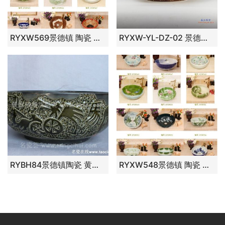
RYXW569景德镇 陶瓷 雕刻秋之鸽 洗脸盆 家居工艺摆设
RYXW-YL-DZ-02 景德镇 颜色釉 缠枝莲 高温 手工艺术卫浴浴室台盆洗手盆洗脸盆台上盆
RYBH84景德镇陶瓷 黄底 欧式 洗脸盆 家居工艺摆设
RYXW548景德镇 陶瓷 新款玉兰 洗脸盆 家居工艺摆设