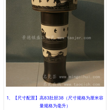
1、【尺寸配置】高83
肚胫38
（尺寸规格为厘米容
量规格为毫升）