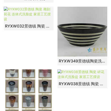
RYXW032景德镇 陶瓷 雕刻荷花 连体式洗脸盆 家居工艺摆设
RYXW349景德镇陶瓷洗脸盆台上盆卫浴用品 黑白条纹洗脸盆单孔
RYXW038景德镇 陶瓷 碎花 连体式洗脸盆 家居工艺摆设