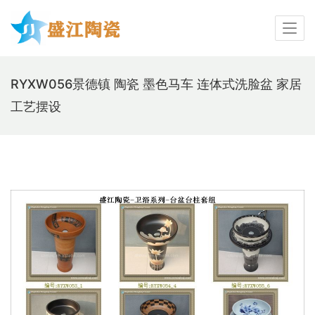
RYXW056景德镇 陶瓷 墨色马车 连体式洗脸盆 家居
工艺摆设