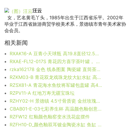
汪云
女，艺名黄毛丫头，1985年出生于江西省乐平。2002年
毕业于江西省旅游商贸学校美术系，景德镇市青年美术家协
会会员。
相关新闻
RXAK16-A 豆青小天球瓶 高19.8直径12.5底径6.3重量0.9KG
RXAE-FL12-017S 青花四方喜字茶叶罐， 高21.9直径15.3口径底径重量1.82KG
rzka162178 金色 线条图案 陶瓷罐 直筒茶叶罐 糖果罐
RZKM03-B 青花双龙戏珠龙纹大缸水缸 高：36直径：37口径：底径：23重量：11.2KG
RZSX81-A 青花海水鱼纹将军罐包盖罐 高41直径33.3底径18.4重量8.75KG
RZPV11-A 红地万寿无疆宝珠坛
RZHY02-H 景德镇 4.5寸骨质瓷 金丝玫瑰高脚碗 防烫 饭碗
CBAB01-E-03七彩养生杯 高温颜色釉创意杯 品茗杯 尺寸：高 12cm 口径 8.5cm 容量 300ml
RZFW12 红釉颜色釉窑变水洗花盆摆件
RZFH10-D_颜色釉双耳镀金陶瓷水缸 鱼缸 户外庭院大花盆 大件黑色陶瓷装饰