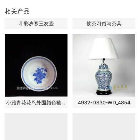
相关产品
斗彩岁寒三友壶
饮茶习俗与茶具
小雅青花花鸟外围颜色釉茶杯
4932-DS30-WD_4854