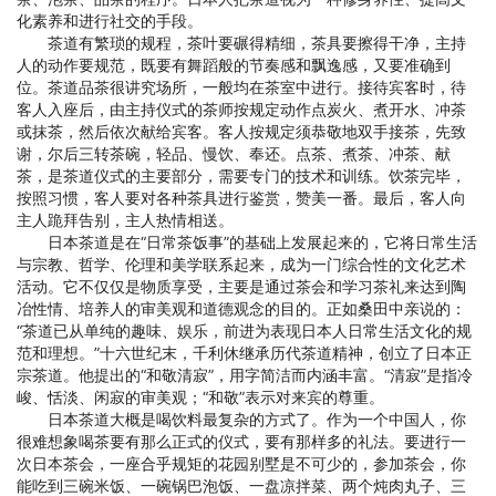
化素养和进行社交的手段。
茶道有繁琐的规程，茶叶要碾得精细，茶具要擦得干净，主持
人的动作要规范，既要有舞蹈般的节奏感和飘逸感，又要准确到
位。茶道品茶很讲究场所，一般均在茶室中进行。接待宾客时，待
客人入座后，由主持仪式的茶师按规定动作点炭火、煮开水、冲茶
或抹茶，然后依次献给宾客。客人按规定须恭敬地双手接茶，先致
谢，尔后三转茶碗，轻品、慢饮、奉还。点茶、煮茶、冲茶、献
茶，是茶道仪式的主要部分，需要专门的技术和训练。饮茶完毕，
按照习惯，客人要对各种茶具进行鉴赏，赞美一番。最后，客人向
主人跪拜告别，主人热情相送。
日本茶道是在“日常茶饭事”的基础上发展起来的，它将日常生活
与宗教、哲学、伦理和美学联系起来，成为一门综合性的文化艺术
活动。它不仅仅是物质享受，主要是通过茶会和学习茶礼来达到陶
冶性情、培养人的审美观和道德观念的目的。正如桑田中亲说的：
“茶道已从单纯的趣味、娱乐，前进为表现日本人日常生活文化的规
范和理想。”十六世纪末，千利休继承历代茶道精神，创立了日本正
宗茶道。他提出的“和敬清寂”，用字简洁而内涵丰富。“清寂”是指冷
峻、恬淡、闲寂的审美观；“和敬”表示对来宾的尊重。
日本茶道大概是喝饮料最复杂的方式了。作为一个中国人，你
很难想象喝茶要有那么正式的仪式，要有那样多的礼法。要进行一
次日本茶会，一座合乎规矩的花园别墅是不可少的，参加茶会，你
能吃到三碗米饭、一碗锅巴泡饭、一盘凉拌菜、两个炖肉丸子、三