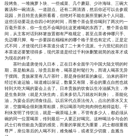
段烤鱼、一堆腌萝卜块、一些咸菜、几个蘑菇、少许海味、三碗大
酱汤和一碗清汤、一道甜点、还有二两清酒，然后你还可以去参观
花园，并且特意去厕所看看，但绝对不能在厕所里解决个人问题。
这些活动要花去你四小时的时间，而整个茶会里你喝到了两次约一
百毫升茶水，你一生也不会喝到比这更难喝的东西了。整个茶会期
间，从主客对话到杯箸放置都有严格规定，甚至点茶者伸哪只手、
先迈哪只脚、每一步要踩在榻榻米的哪个格子里也有定式，正是定
式不同，才使现代日本茶道分成了二十来个流派。十六世纪前的日
本茶道还要繁琐得多，现代茶道是经过千利休删繁就简的改革才成
为现在的样子。
茶叶由遣唐使传入日本，正在日本全面学习中国大陆文明的时
期，茶是舶来品，珍贵且新奇，喝茶是时髦行为，而请人喝茶无异
于摆阔。贵族家里有几斤茶叶，那是身份财富的象征。泊来的茶叶
经过长途运输，味道难以保证，数量又有限，茶会的重点自然也就
转到大吃大喝的宴会上去了。日本贵族的饮食以生冷油腻为主，净
是生鱼刺块（就是大块生肉，后来多切几刀就改叫刺身），茶能化
油，为宴会后的消食佳品。以后宋代点茶法传入，点出的茶水又太
浓，空腹喝会很刺激胃粘膜，所以喝茶与吃炖肉倒也相得益彰。千
利休发明了传饮法，就是一碗茶端上来，不管有多少人，都必须从
碗的同一位置喝茶，传到最后一人要正好喝完。这种喝法令与会的
武士们有些歃血为盟的感觉，而量的掌握尤为重要，武士都很重视
尊严，座位靠后的人喝不到，难免械斗，或者至少切腹，血溅当