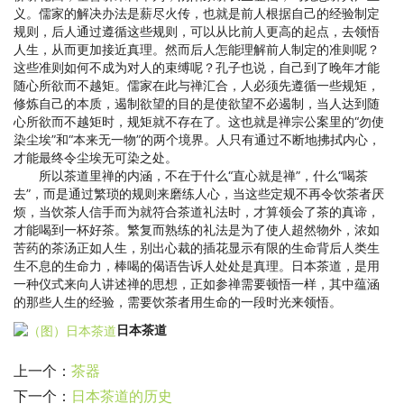
义。儒家的解决办法是薪尽火传，也就是前人根据自己的经验制定
规则，后人通过遵循这些规则，可以从比前人更高的起点，去领悟
人生，从而更加接近真理。然而后人怎能理解前人制定的准则呢？
这些准则如何不成为对人的束缚呢？孔子也说，自己到了晚年才能
随心所欲而不越矩。儒家在此与禅汇合，人必须先遵循一些规矩，
修炼自己的本质，遏制欲望的目的是使欲望不必遏制，当人达到随
心所欲而不越矩时，规矩就不存在了。这也就是禅宗公案里的“勿使
染尘埃”和“本来无一物”的两个境界。人只有通过不断地拂拭内心，
才能最终令尘埃无可染之处。
所以茶道里禅的内涵，不在于什么“直心就是禅”，什么“喝茶
去”，而是通过繁琐的规则来磨练人心，当这些定规不再令饮茶者厌
烦，当饮茶人信手而为就符合茶道礼法时，才算领会了茶的真谛，
才能喝到一杯好茶。繁复而熟练的礼法是为了使人超然物外，浓如
苦药的茶汤正如人生，别出心裁的插花显示有限的生命背后人类生
生不息的生命力，棒喝的偈语告诉人处处是真理。日本茶道，是用
一种仪式来向人讲述禅的思想，正如参禅需要顿悟一样，其中蕴涵
的那些人生的经验，需要饮茶者用生命的一段时光来领悟。
日本茶道
上一个：
茶器
下一个：
日本茶道的历史