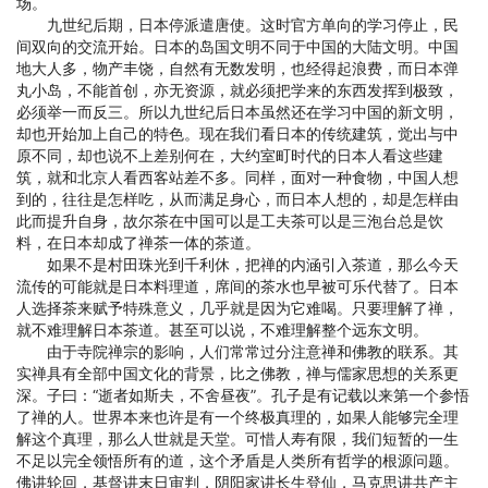
场。
九世纪后期，日本停派遣唐使。这时官方单向的学习停止，民
间双向的交流开始。日本的岛国文明不同于中国的大陆文明。中国
地大人多，物产丰饶，自然有无数发明，也经得起浪费，而日本弹
丸小岛，不能首创，亦无资源，就必须把学来的东西发挥到极致，
必须举一而反三。所以九世纪后日本虽然还在学习中国的新文明，
却也开始加上自己的特色。现在我们看日本的传统建筑，觉出与中
原不同，却也说不上差别何在，大约室町时代的日本人看这些建
筑，就和北京人看西客站差不多。同样，面对一种食物，中国人想
到的，往往是怎样吃，从而满足身心，而日本人想的，却是怎样由
此而提升自身，故尔茶在中国可以是工夫茶可以是三泡台总是饮
料，在日本却成了禅茶一体的茶道。
如果不是村田珠光到千利休，把禅的内涵引入茶道，那么今天
流传的可能就是日本料理道，席间的茶水也早被可乐代替了。日本
人选择茶来赋予特殊意义，几乎就是因为它难喝。只要理解了禅，
就不难理解日本茶道。甚至可以说，不难理解整个远东文明。
由于寺院禅宗的影响，人们常常过分注意禅和佛教的联系。其
实禅具有全部中国文化的背景，比之佛教，禅与儒家思想的关系更
深。子曰：“逝者如斯夫，不舍昼夜”。孔子是有记载以来第一个参悟
了禅的人。世界本来也许是有一个终极真理的，如果人能够完全理
解这个真理，那么人世就是天堂。可惜人寿有限，我们短暂的一生
不足以完全领悟所有的道，这个矛盾是人类所有哲学的根源问题。
佛讲轮回，基督讲末日审判，阴阳家讲长生登仙，马克思讲共产主