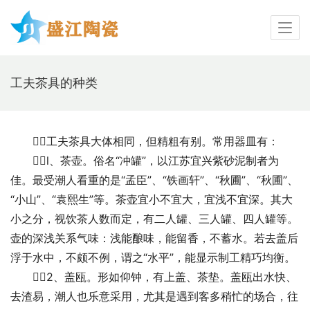
工夫茶具的种类
　　工夫茶具大体相同，但精粗有别。常用器皿有： 
　　l、茶壶。俗名“冲罐”，以江苏宜兴紫砂泥制者为
佳。最受潮人看重的是“孟臣”、“铁画轩”、“秋圃”、“秋圃”、
“小山”、“袁熙生”等。茶壶宜小不宜大，宜浅不宜深。其大
小之分，视饮茶人数而定，有二人罐、三人罐、四人罐等。
壶的深浅关系气味：浅能酿味，能留香，不蓄水。若去盖后
浮于水中，不颇不例，谓之“水平”，能显示制工精巧均衡。 
　　2、盖瓯。形如仰钟，有上盖、茶垫。盖瓯出水快、
去渣易，潮人也乐意采用，尤其是遇到客多稍忙的场合，往