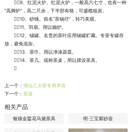
　　9、红泥火炉。红泥火炉，一般高六七寸，也有一种
“高脚炉”，高二尺余，下半部有格，可盛榄核炭。 
　　10、砂铫。俗名“茶锅仔”，轻巧美观。 
　　11、羽扇。用以煽炉。 
　　12、锡罐。名贵的茶叶应用锡罐贮藏。专茶专罐存
放，避免混杂。 
　　13、茶巾。用以净涤器皿。 
　　14、茶几。或称茶桌，用以摆设茶具。 
　　
上一个：
潮汕工夫茶专用术语
下一个：
茶器
相关产品
银镶金錾花马黛茶具
明·三宝紫砂壶