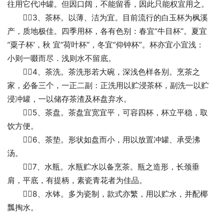
往用它代冲罐。但因口阔，不能留香，因此只能权宜用之。 
　　3、茶杯。以薄、洁为宜。目前流行的白玉杯为枫溪
产，质地极佳。四季用杯，各有色别：春宜“牛目杯”。夏宜
“粟子杯’，秋 宜“荷叶杯”，冬宜“仰钟杯”。杯亦宜小宜浅：
小则一啜而尽．浅则水不留底。 
　　4、茶洗。茶洗形若大碗，深浅色样各别。烹茶之
家，必备三个，一正二副：正洗用以贮浸茶杯，副洗一以贮
浸冲罐，一以储存茶渣及杯盘弃水。 
　　5、茶盘。茶盘宜宽宜平，可容四杯，杯立平稳，取
饮方便。 
　　6、茶垫。形状如盘而小，用以放置冲罐、承受沸
汤。 
　　7、水瓶。水瓶贮水以备烹茶。瓶之造形，长颈垂
肩，平底，有提柄，素瓷青花者为佳品。 
　　8、水钵。多为瓷制，款式亦繁，用以贮水，并配椰
瓢掏水。 