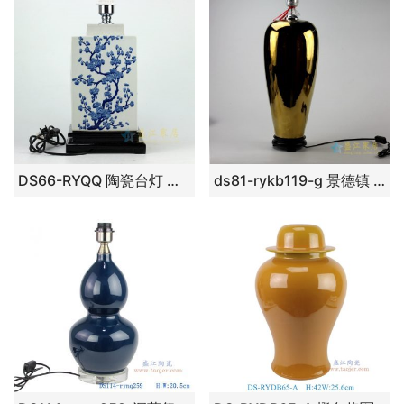
DS66-RYQQ 陶瓷台灯 手绘青花瓷
ds81-rykb119-g 景德镇 镀金陶瓷台灯 灯具 艺术摆件品