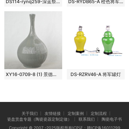
DS114-rynq259-深蓝祭蓝颜色釉陶瓷葫芦灯具
DS-RYDB65-A 橙色将军罐灯具
XY16-0709-8 (1) 景德镇 酱色 陶瓷台灯底座 艺术摆件品
DS-RZRV46-A 将军罐灯
关于我们
友情链接
定制案例
定制流程
瓷盘赏盘专题（陶瓷瓷器定制定做）
联系我们
陶瓷电子书
Copyright © 2007 -2025版权所有ICP证：
赣ICP备16011299