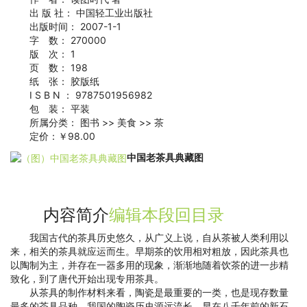
出 版 社： 中国轻工业出版社
出版时间： 2007-1-1
字 数： 270000
版 次： 1
页 数： 198
纸 张： 胶版纸
I S B N ： 9787501956982
包 装： 平装
所属分类： 图书 >> 美食 >> 茶
定价：￥98.00
中国老茶具典藏图
内容简介
编辑本段
回目录
我国古代的茶具历史悠久，从广义上说，自从茶被人类利用以
来，相关的茶具就应运而生。早期茶的饮用相对粗放，因此茶具也
以陶制为主，并存在一器多用的现象，渐渐地随着饮茶的进一步精
致化，到了唐代开始出现专用茶具。
从茶具的制作材料来看，陶瓷是最重要的一类，也是现存数量
最多的茶具品种。我国的陶瓷历史源远流长，早在八千年前的新石