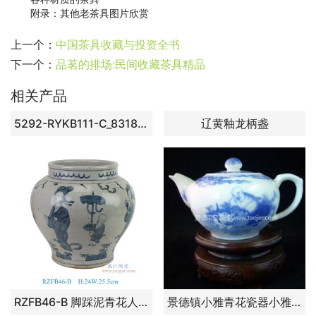
附录：其他老茶具图片欣赏
上一个：
中国茶具收藏与投资全书
下一个：
品茗的排场:民间收藏茶具精品
相关产品
5292-RYKB111-C_8318h44w34j395
辽黄釉龙柄盏
RZFB46-B 脚踩泥青花人物仕女罐
景德镇小雅青花瓷器小雅款禅语茶壶