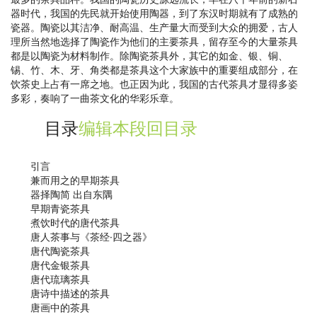
器时代，我国的先民就开始使用陶器，到了东汉时期就有了成熟的
瓷器。陶瓷以其洁净、耐高温、生产量大而受到大众的拥爱，古人
理所当然地选择了陶瓷作为他们的主要茶具，留存至今的大量茶具
都是以陶瓷为材料制作。除陶瓷茶具外，其它的如金、银、铜、
锡、竹、木、牙、角类都是茶具这个大家族中的重要组成部分，在
饮茶史上占有一席之地。也正因为此，我国的古代茶具才显得多姿
多彩，奏响了一曲茶文化的华彩乐章。
目录
编辑本段
回目录
引言
兼而用之的早期茶具
器择陶简 出自东隅
早期青瓷茶具
煮饮时代的唐代茶具
唐人茶事与《茶经·四之器》
唐代陶瓷茶具
唐代金银茶具
唐代琉璃茶具
唐诗中描述的茶具
唐画中的茶具