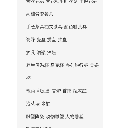
青花花菇 青花釉里红花菇 手绘花菇
高档骨瓷餐具
手绘茶具功夫茶具 颜色釉茶具
瓷碟 瓷盘 赏盘 挂盘
酒具 酒瓶 酒坛
养生保温杯 马克杯 办公旅行杯 骨瓷
杯
笔筒 印泥盒 香炉 香插 烟灰缸
泡菜坛 米缸
雕塑陶瓷 动物雕塑 人物雕塑