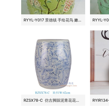
RYYL-Y017 景德镇 手绘花鸟 嫩绿色 陶瓷鼓凳换鞋凳花架家居工艺绣墩装饰摆件
RZSX78-C 仿古脚踩泥青花花叶纹凳子