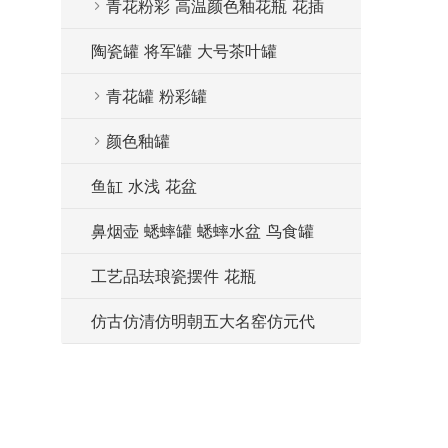
青花粉彩 高温颜色釉花瓶 花插
陶瓷罐 将军罐 大号茶叶罐
青花罐 粉彩罐
颜色釉罐
鱼缸 水浅 花盆
鼻烟壶 蟋蟀罐 蟋蟀水盆 鸟食罐
工艺品珐琅瓷摆件 花瓶
仿古仿清仿明朝五大名窑仿元代