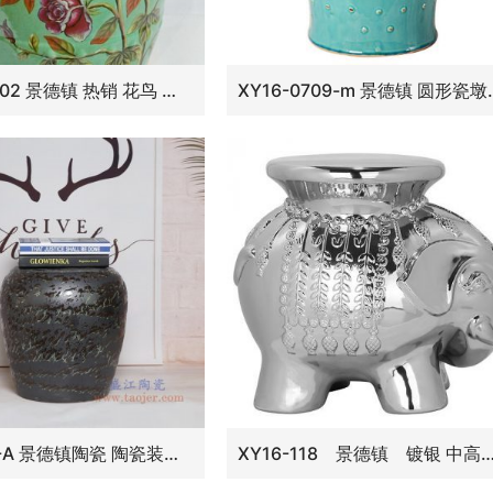
RYYL-Y002 景德镇 热销 花鸟 绿色 中式客厅书房卧室陶瓷鼓凳换鞋凳鼓凳装饰摆
XY16-0709-m 景德镇
RYIR134-A 景德镇陶瓷 陶瓷装饰鼓凳凉墩坐墩换鞋梳妆圆凳子
XY16-118 景德镇 镀银 中高温色釉大象凳子 凉墩 陶瓷凳