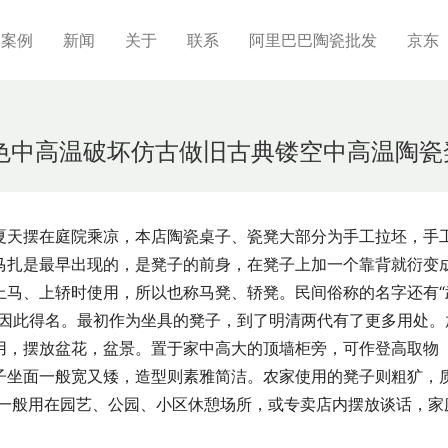
制案例
新闻
关于
联系
阿里巴巴陶瓷批发
京东
景德镇 深绿色中高温破坏仿古做旧古典镂空中高温
夏天摆在庭院乘凉，本店陶瓷桌子、瓷凳大部分为手工拉坯，手
马扎是最早出现的，是凳子的前身，在凳子上加一个靠背就衍变
上马、上轿时使用，所以也称马凳、轿凳。民间俗称的名字还有“
，因此得名。最初作为坐具的凳子，到了明清两代有了更多用处。
用，摆放盆花，盆景。置于家中高大的顶墙柜旁，可作登高取物
子坐面一般宽又矮，造型则素雅简洁。农家使用的凳子则粗犷，
凳一般用在园艺、公园、小区休憩场所，或专卖店内摆放谈话，家