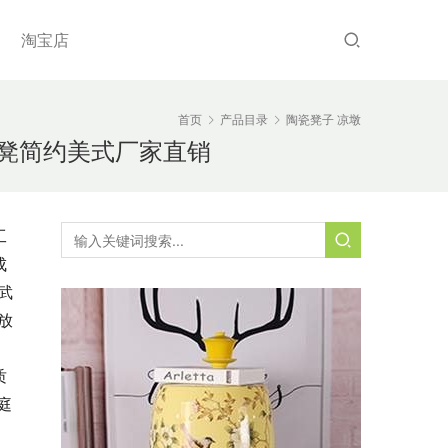
淘宝店
首页
产品目录
陶瓷凳子 凉墩
陶瓷凳简约美式厂家直销
工
成
武
放
质
庭