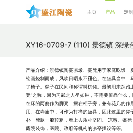
主页
产品
定
XY16-0709-7 (110) 
产品介绍：景德镇陶瓷凉墩、瓷凳用于家庭吃饭，
绘画烧制而成，风吹日晒永不褪色。在坐具当中，
了椅子。凳子在民间和称谓叫杌凳。最初用来踩踏
凳”之称，因为习武之人坐如钟，不需要倚靠什么
在床的两侧作为脚凳，摆在柜子旁，兼有花几的作
用。在寺庙中，可作为打禅的坐具，因此这里的凳
朴，凳腿一般较粗，看上去质朴坚固。 凉墩、瓷
庭院装饰，医院、政府等机构的凉亭摆设等等。