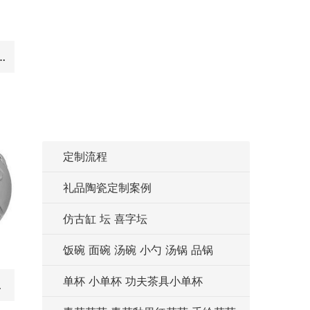
 圆形瓷墩中高温色釉陶瓷凳室内室外摆设淘宝代发
定制流程
礼品陶瓷定制案例
仿古缸 坛 喜字坛
饭碗 面碗 汤碗 小勺 汤锅 品锅
单杯 小单杯 功夫茶具小单杯
 厂家直销