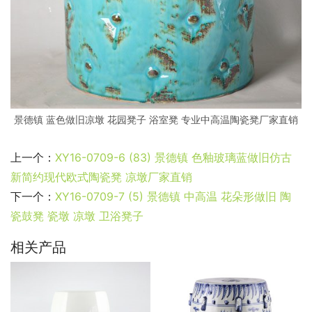
景德镇 蓝色做旧凉墩 花园凳子 浴室凳 专业中高温陶瓷凳厂家直销
上一个：
XY16-0709-6 (83) 景德镇 色釉玻璃蓝做旧仿古
新简约现代欧式陶瓷凳 凉墩厂家直销
下一个：
XY16-0709-7 (5) 景德镇 中高温 花朵形做旧 陶
瓷鼓凳 瓷墩 凉墩 卫浴凳子
相关产品