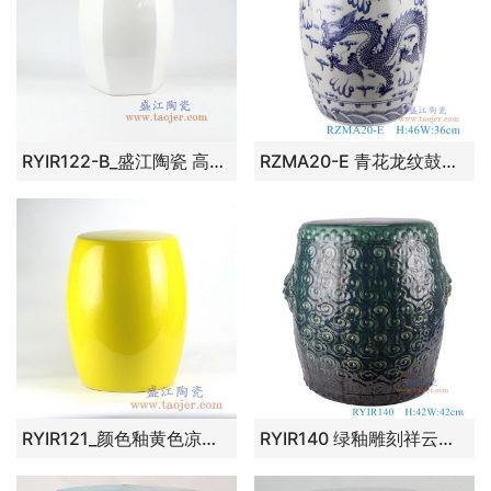
RYIR122-B_盛江陶瓷 高温颜色釉 纯白色六方六边形瓷凳 凳子 凉墩
RZMA20-E 青花龙纹鼓凳 高：46直径：36口径：底径：27.5重量：12.6KG
RYIR121_颜色釉黄色凉凳陶瓷墩花园凳浴室凳家居摆件吧台凳
RYIR140 绿釉雕刻祥云纹狮子头耳凳子凉墩， 高42直径42口径19.8底径重量12KG