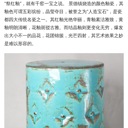
“祭红釉”，就有千窑一宝之说。 景德镇烧造的颜色釉瓷，其
釉色可谓五彩缤纷，晶莹夺目，被誉之为“人造宝石”，是瓷
都四大传统名瓷之一。其红釉光艳华丽，青釉素洁雅致，黄
釉明朗清晰，花釉斑驳古雅。而结晶釉则更变化无穷，爆发
出大小不一的品花，花团锦簇，光芒四射，其艺术效果之妙
是难以形容的。