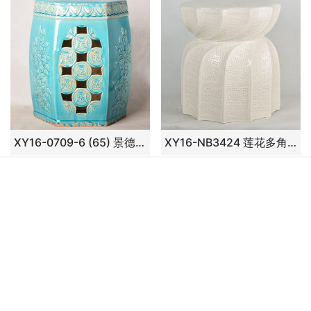
XY16-0709-6 (65) 景德镇 镂空多边形中高温陶瓷凳鼓凳瓷墩室内外客厅卧室洗手间
XY16-NB3424 莲花多角出口品质中高温色釉陶瓷凳花园凳厂家直销盛江陶瓷
关于我们
友情链接
定制案例
定制流程
瓷盘赏盘专题（陶瓷瓷器定制定做）
联系我们
陶瓷电子书
Copyright © 2007 -2025版权所有ICP证：
赣ICP备16011299
号-3
Powered by 景德镇盛江陶瓷有限公司