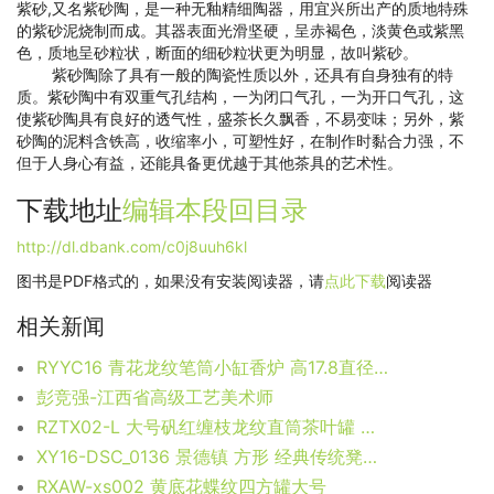
紫砂,又名紫砂陶，是一种无釉精细陶器，用宜兴所出产的质地特殊
的紫砂泥烧制而成。其器表面光滑坚硬，呈赤褐色，淡黄色或紫黑
色，质地呈砂粒状，断面的细砂粒状更为明显，故叫紫砂。
紫砂陶除了具有一般的陶瓷性质以外，还具有自身独有的特
质。紫砂陶中有双重气孔结构，一为闭口气孔，一为开口气孔，这
使紫砂陶具有良好的透气性，盛茶长久飘香，不易变味；另外，紫
砂陶的泥料含铁高，收缩率小，可塑性好，在制作时黏合力强，不
但于人身心有益，还能具备更优越于其他茶具的艺术性。
下载地址
编辑本段
回目录
http://dl.dbank.com/c0j8uuh6kl
图书是PDF格式的，如果没有安装阅读器，请
点此下载
阅读器
相关新闻
RYYC16 青花龙纹笔筒小缸香炉 高17.8直径20.3底径17重量3.35KG
彭竞强-江西省高级工艺美术师
RZTX02-L 大号矾红缠枝龙纹直筒茶叶罐 高：44直径：27口径：底径：25重量：9.1KG
XY16-DSC_0136 景德镇 方形 经典传统凳大理石水墨纹路效果中高温陶瓷色釉瓷墩厂家直销
RXAW-xs002 黄底花蝶纹四方罐大号