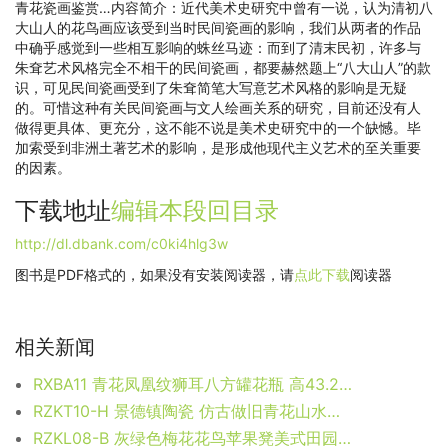
青花瓷画鉴赏…内容简介：近代美术史研究中曾有一说，认为清初八
大山人的花鸟画应该受到当时民间瓷画的影响，我们从两者的作品
中确乎感觉到一些相互影响的蛛丝马迹：而到了清末民初，许多与
朱耷艺术风格完全不相干的民间瓷画，都要赫然题上“八大山人”的款
识，可见民间瓷画受到了朱耷简笔大写意艺术风格的影响是无疑
的。可惜这种有关民间瓷画与文人绘画关系的研究，目前还没有人
做得更具体、更充分，这不能不说是美术史研究中的一个缺憾。毕
加索受到非洲土著艺术的影响，是形成他现代主义艺术的至关重要
的因素。
下载地址
编辑本段
回目录
http://dl.dbank.com/c0ki4hlg3w
图书是PDF格式的，如果没有安装阅读器，请
点此下载
阅读器
相关新闻
RXBA11 青花凤凰纹狮耳八方罐花瓶 高43.2直径26.3口径底径13.7重量5.05KG
RZKT10-H 景德镇陶瓷 仿古做旧青花山水图大罐茶叶罐
RZKL08-B 灰绿色梅花花鸟苹果凳美式田园陶瓷凳子