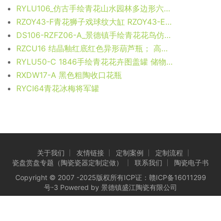
RYLU106_仿古手绘青花山水园林多边形六方狮子狗头将军罐储物罐客厅装饰摆设
RZOY43-F青花狮子戏球纹大缸 RZOY43-E青花花鸟纹大缸 RZOY43-D青花缠枝狮子纹大缸 RZOY43-C青花缠枝莲大缸 RZOY43-B青花蓝底仙鹤纹大缸 RZOY43-A青花龙纹大缸
DS106-RZFZ06-A_景德镇手绘青花花鸟仿古风格陶瓷台灯 卧室客厅展厅玄关装饰摆件
RZCU16 结晶釉红底红色异形葫芦瓶； 高：28.5直径：13.2口径：6.3底径：8.2重量：0.8KG
RYLU50-C 1846手绘青花花卉图盖罐 储物罐 蟋蟀罐
RXDW17-A 黑色粗陶收口花瓶
RYCI64青花冰梅将军罐
关于我们
友情链接
定制案例
定制流程
瓷盘赏盘专题（陶瓷瓷器定制定做）
联系我们
陶瓷电子书
Copyright © 2007 -2025版权所有ICP证：
赣ICP备16011299
号-3
Powered by 景德镇盛江陶瓷有限公司