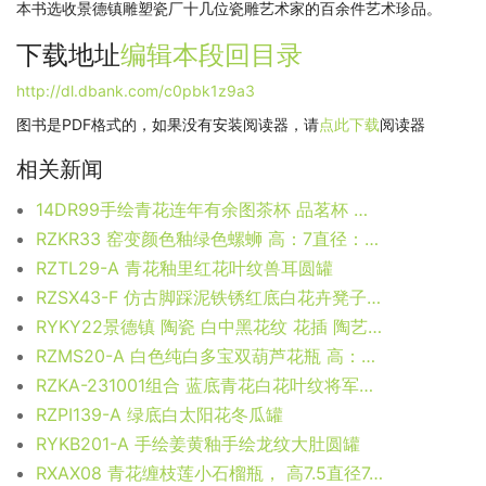
本书选收景德镇雕塑瓷厂十几位瓷雕艺术家的百余件艺术珍品。
下载地址
编辑本段
回目录
http://dl.dbank.com/c0pbk1z9a3
图书是PDF格式的，如果没有安装阅读器，请
点此下载
阅读器
相关新闻
14DR99手绘青花连年有余图茶杯 品茗杯 功夫茶具
RZKR33 窑变颜色釉绿色螺蛳 高：7直径：15口径：底径：13.2重量：0.35KG
RZTL29-A 青花釉里红花叶纹兽耳圆罐
RZSX43-F 仿古脚踩泥铁锈红底白花卉凳子 高47直径35.5底径27.5重量10.35KG
RYKY22景德镇 陶瓷 白中黑花纹 花插 陶艺 工艺摆设
RZMS20-A 白色纯白多宝双葫芦花瓶 高：37直径：21.7口径：底径：13重量：2.3KG
RZKA-231001组合 蓝底青花白花叶纹将军罐 绿底白花叶纹将军罐 釉里红山水楼阁将军罐 灰底白花叶纹将军罐
RZPI139-A 绿底白太阳花冬瓜罐
RYKB201-A 手绘姜黄釉手绘龙纹大肚圆罐
RXAX08 青花缠枝莲小石榴瓶， 高7.5直径7.6口径底径2.7重量0.1KG