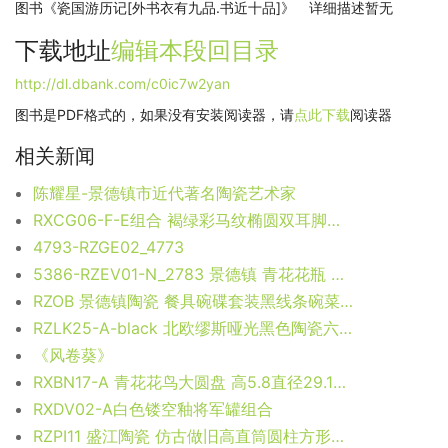
图书《瓷国游历记[外书衣有九品.书近十品]》 详细描述暂无
下载地址
编辑本段
回目录
http://dl.dbank.com/c0ic7w2yan
图书是PDF格式的，如果没有安装阅读器，请
点此下载
阅读器
相关新闻
陈耀星-景德镇市近代著名陶瓷艺术家
RXCG06-F-E组合 褐绿彩马纹椭圆双耳脚盆组合
4793-RZGE02_4773
5386-RZEV01-N_2783 景德镇 青花花瓶 艺术摆件品 花瓶花插
RZOB 景德镇陶瓷 餐具碗碟套装黑线条碗菜盘子家用方圆欧式纯白汤饭面碗
RZLK25-A-black 北欧缪斯哑光黑色陶瓷六面人脸花瓶 微笑的朵拉
《风卷葵》
RXBN17-A 青花花鸟大圆盘 高5.8直径29.1底径16.8重量0.85KG
RXDV02-A白色镂空釉将军罐组合
RZPI11 盛江陶瓷 仿古做旧高直筒圆柱方形花瓶