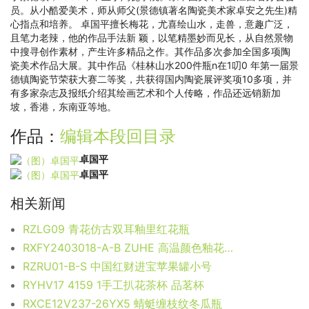
员。从小酷爱美术，师从师父(景德镇著名陶瓷美术家卓安之先生)精
心指点和培养。 卓国平擅长梅花，尤喜绘山水，走兽，意趣广泛，
且笔力老辣，他的作品手法新 颖，以笔精墨妙而见长，从自然景物
中搜寻创作素材，产生许多精品之作。其作品多次参加全国多项陶
瓷美术作品大展。其中作品《桂林山水200件瓶n在1叨0 年第一届景
德镇陶瓷节荣获大赛二等奖，共获得国内陶瓷展评奖项10多项，并
有多家杂志及报纸介绍其绘画艺术和个人传略，作品还远销新加
坡，香港，东南亚等地。
作品：
编辑本段
回目录
卓国平
卓国平
相关新闻
RZLG09 青花仿古双耳釉里红花瓶
RXFY2403018-A-B ZUHE 高温颜色釉花器/摆件组合
RZRU01-B-S 中国红财进宝苹果罐小号
RYHV17 4159 1手工扒花茶杯 品茗杯
RXCE12V237-26YX5 蜻蜓缠枝纹冬瓜瓶