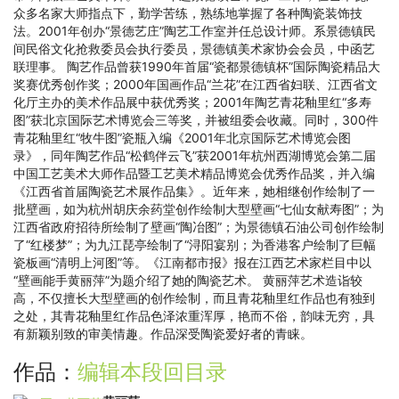
众多名家大师指点下，勤学苦练，熟练地掌握了各种陶瓷装饰技
法。2001年创办“景德艺庄”陶艺工作室并任总设计师。系景德镇民
间民俗文化抢救委员会执行委员，景德镇美术家协会会员，中函艺
联理事。 陶艺作品曾获1990年首届“瓷都景德镇杯”国际陶瓷精品大
奖赛优秀创作奖；2000年国画作品“兰花”在江西省妇联、江西省文
化厅主办的美术作品展中获优秀奖；2001年陶艺青花釉里红“多寿
图”获北京国际艺术博览会三等奖，并被组委会收藏。同时，300件
青花釉里红“牧牛图”瓷瓶入编《2001年北京国际艺术博览会图
录》，同年陶艺作品“松鹤伴云飞”获2001年杭州西湖博览会第二届
中国工艺美术大师作品暨工艺美术精品博览会优秀作品奖，并入编
《江西省首届陶瓷艺术展作品集》。近年来，她相继创作绘制了一
批壁画，如为杭州胡庆余药堂创作绘制大型壁画“七仙女献寿图”；为
江西省政府招待所绘制了壁画“陶冶图”；为景德镇石油公司创作绘制
了“红楼梦”；为九江琵亭绘制了“浔阳宴别；为香港客户绘制了巨幅
瓷板画“清明上河图”等。《江南都市报》报在江西艺术家栏目中以
“壁画能手黄丽萍”为题介绍了她的陶瓷艺术。 黄丽萍艺术造诣较
高，不仅擅长大型壁画的创作绘制，而且青花釉里红作品也有独到
之处，其青花釉里红作品色泽浓重浑厚，艳而不俗，韵味无穷，具
有新颖别致的审美情趣。作品深受陶瓷爱好者的青睐。
作品：
编辑本段
回目录