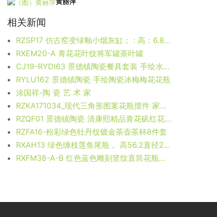
黄丽萍
相关新闻
RZSP17 仿古窑变绿釉小烟灰缸； : 高：6.8直径：14口径：8.5底径：8.3重量：0.6KG
RXEM20-A 青花花叶纹将军罐茶叶罐
CJ19-RYDI63 景德镇陶瓷餐具套装 手绘水点桃花56头骨瓷餐具
RYLU162 景德镇陶瓷 手绘陶瓷冰梅梅花花瓶
涂国祥-陶 瓷 艺 术 家
RZKA171034_现代三角形图案花瓶摆件 家居装饰陶瓷 简约风格 镀金
RZQF01 景德镇陶瓷 清康熙精品青花矾红花卉釉里红赏盘
RZFA16-粉彩绿色牡丹纹镀金茶壶茶杯8件套
RXAH13 绿色缠枝莲鱼尾瓶， 高56.2直径28.3口径底径20.5重量12.25KG
RXFM38-A-B 红色蓝色雕刻竖纹直筒花瓶花盆组合