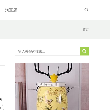
淘宝店
首页
美
口，
法，