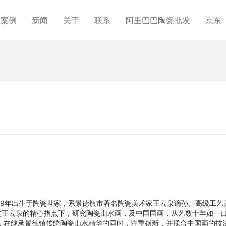
制案例
新闻
关于
联系
阿里巴巴陶瓷批发
京东
69年出生于陶瓷世家，系景德镇市著名陶瓷美术家王云泉谪孙。高级工艺
父王云泉的精心指点下，研究陶瓷山水画，及中国国画，从艺数十年如一
，在继承景德镇传统陶瓷山水精华的同时，注重创新，并揉合中国画的技