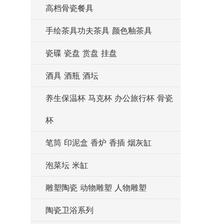
高档骨瓷餐具
手绘茶具功夫茶具 颜色釉茶具
瓷碟 瓷盘 赏盘 挂盘
酒具 酒瓶 酒坛
养生保温杯 马克杯 办公旅行杯 骨瓷
杯
笔筒 印泥盒 香炉 香插 烟灰缸
泡菜坛 米缸
雕塑陶瓷 动物雕塑 人物雕塑
陶瓷卫浴系列