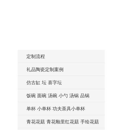
定制流程
礼品陶瓷定制案例
仿古缸 坛 喜字坛
饭碗 面碗 汤碗 小勺 汤锅 品锅
单杯 小单杯 功夫茶具小单杯
青花花菇 青花釉里红花菇 手绘花菇