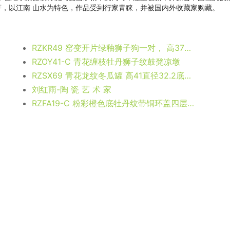
，以江南 山水为特色，作品受到行家青睐，并被国内外收藏家购藏。
RZKR49 窑变开片绿釉狮子狗一对， 高37直径28.2口径21.2底径22.4重量3.4KG
RZOY41-C 青花缠枝牡丹狮子纹鼓凳凉墩
RZSX69 青花龙纹冬瓜罐 高41直径32.2底径17.3重量11.05KG
刘红雨-陶 瓷 艺 术 家
RZFA19-C 粉彩橙色底牡丹纹带铜环盖四层食盒