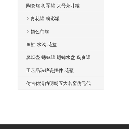
陶瓷罐 将军罐 大号茶叶罐
青花罐 粉彩罐
颜色釉罐
鱼缸 水浅 花盆
鼻烟壶 蟋蟀罐 蟋蟀水盆 鸟食罐
工艺品珐琅瓷摆件 花瓶
仿古仿清仿明朝五大名窑仿元代