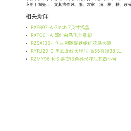
应用于陶瓷上，尤其擅作风、雨、农家，渔、樵、耕、读等
相关新闻
RXFR07-A-7inch 7英寸浅盘
RXFO01-A 郎红白马飞奔雕塑
RZSX135-i 仿古脚踩泥铁锈红花鸟大碗
RYRJ20-C 黑底龙纹天球瓶 高55直径38底径18.3重量7.15KG
RZMY96-K-S 窑变橙色异形花瓶花器小号