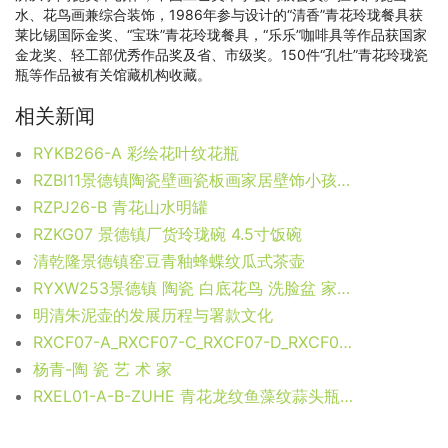
水、花鸟画兼综合装饰，1986年参与设计的“清香”青花玲珑餐具获
莱比锡国际金奖、“宝珠”青花玲珑餐具，“乐乐”咖啡具等作品获国家
金龙奖、轻工部优秀作品奖及省、市级奖。150件“孔牡”青花玲珑瓷
瓶等作品被有关馆藏机构收藏。
相关新闻
RYKB266-A 彩绘花叶纹花瓶
RZBI11景德镇陶瓷壁画瓷板画家居壁饰小孩嬉戏图案
RZPJ26-B 青花山水明罐
RZKG07 景德镇厂货玲珑碗 4.5寸饭碗
清乾隆景德镇窑豆青釉蜂蝶纹瓜式茶壶
RYXW253景德镇 陶瓷 白底花鸟 洗脸盆 家居工艺摆设
明清朱泥壶的发展历程与署款文化
RXCF07-A_RXCF07-C_RXCF07-D_RXCF07-E_RXCF07-F_RXCF07-G_RXCF07-H_RXCF07-I_RXCF07-J_RXCF07-K_RXCF07-L_RXCF07-M_RXCF07-O_RXCF07-P 各色底花花叶花鸟纹冬瓜瓶
杨青-陶 瓷 艺 术 家
RXEL01-A-B-ZUHE 青花龙纹鱼藻纹蒜头瓶组合