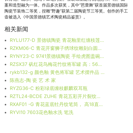
案和造型融为一体。作品多次获奖，其中“芭蕾舞”获首届景德镇国际
陶瓷节装饰二等奖，捏雕“野趣”获第二届陶瓷节三等奖。创作的手工
壶被选入《中国景德镇艺术陶瓷精品鉴赏》。
相关新闻
RYLU177-D 景德镇陶瓷 青花釉里红缠枝莲将军罐
RZKM06-C 青花开窗狮子绣球纹雕刻白圆点罐子花瓶 高：43.8直径：36口径：底径：20.2重量：11.7KG
RYNY23-C 9741景德镇陶瓷 手绘虎图盖碗 三才碗 功夫茶具
RZSX37 矾红花鸟梅花竹纹将军罐 高：56直径：31.2口径：底径：20.7重量：10.35KG
rykb132-g 颜色釉 黄色将军罐 艺术摆件品 厂家直销
陈燕志-陶 瓷 艺 术 家
RYZG36-C 粉彩绿底缠枝麒麟双耳瓶
RZTL24-BCDE ZUHE 青花五彩开片裂纹釉茶叶罐组合图
RXAF01 -G 青花蓝底牡丹纹笔筒， 高18直径19口径底径重量1.8KG
RYVI10 7603花色釉水洗 笔洗