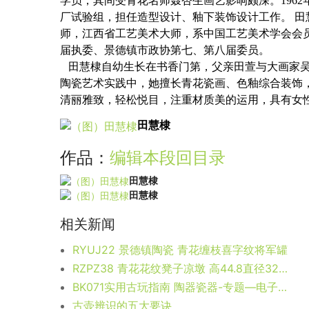
学员，其间受青花名师聂杏生画艺影响颇深。1962
厂试验组，担任造型设计、釉下装饰设计工作。 田
师，江西省工艺美术大师，系中国工艺美术学会会
届执委、景德镇市政协第七、第八届委员。
田慧棣自幼生长在书香门第，父亲田萱与大画家吴
陶瓷艺术实践中，她擅长青花瓷画、色釉综合装饰
清丽雅致，轻松悦目，注重材质美的运用，具有女
田慧棣
作品：
编辑本段
回目录
田慧棣
田慧棣
相关新闻
RYUJ22 景德镇陶瓷 青花缠枝喜字纹将军罐
RZPZ38 青花花纹凳子凉墩 高44.8直径32底径14重量7KG
BK071实用古玩指南 陶器瓷器-专题—电子书下载
古壶辨识的五大要诀