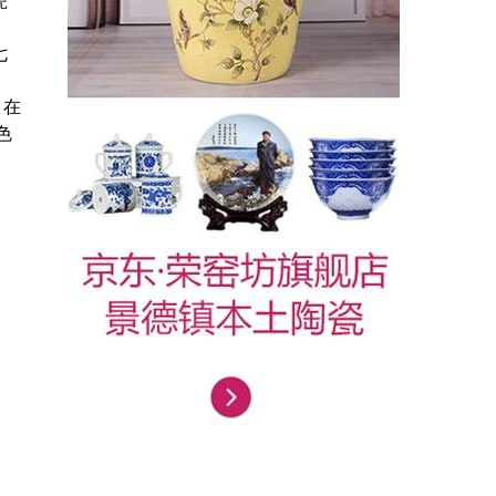
瓷
七
。在
色