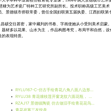
年大学本科毕业留校任教青花专业课，1964年调入景德镇市艺术
慧棣为艺术
瓷厂特种工艺研究所副所长。投术职称高级工艺美术
员、景德镇市侨联常委，曾任全国妇联第五届执委、江西妇联第
昌硕交往甚密，家中藏列的书卷、字画使她从小受到美术启蒙
，题材多以花果、山水为主 ，作品构图考究，布局平和自然，设
性的表现特质。
RYLU167-C-仿古手绘青花八角八面八边形龙纹纹花盆
RYUJ38 青花缠枝莲开窗龙纹六面花瓶， 高37.4直径20口径底径13.5重量2.75KG
RZAJ17 景德镇陶瓷 仿古做旧手绘青花花鸟花盆
青花岁寒三友纹盘