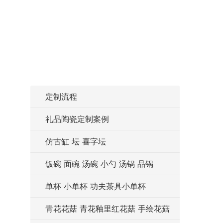
定制流程
礼品陶瓷定制案例
仿古缸 坛 喜字坛
饭碗 面碗 汤碗 小勺 汤锅 品锅
单杯 小单杯 功夫茶具小单杯
青花花菇 青花釉里红花菇 手绘花菇