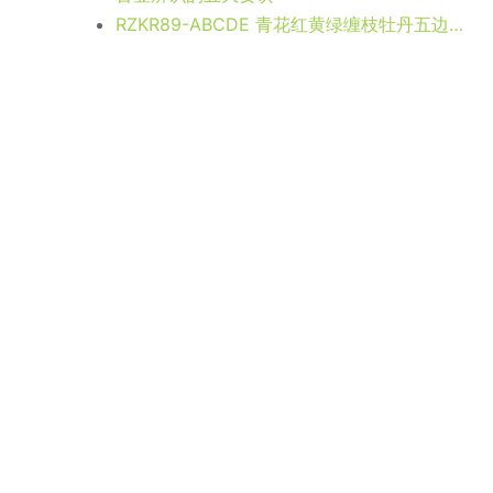
RZKR89-ABCDE 青花红黄绿缠枝牡丹五边形半边直筒茶叶罐组合