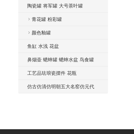
陶瓷罐 将军罐 大号茶叶罐
青花罐 粉彩罐
颜色釉罐
鱼缸 水浅 花盆
鼻烟壶 蟋蟀罐 蟋蟀水盆 鸟食罐
工艺品珐琅瓷摆件 花瓶
仿古仿清仿明朝五大名窑仿元代