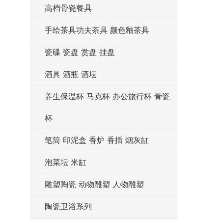
高档骨瓷餐具
手绘茶具功夫茶具 颜色釉茶具
瓷碟 瓷盘 赏盘 挂盘
酒具 酒瓶 酒坛
养生保温杯 马克杯 办公旅行杯 骨瓷
杯
笔筒 印泥盒 香炉 香插 烟灰缸
泡菜坛 米缸
雕塑陶瓷 动物雕塑 人物雕塑
陶瓷卫浴系列