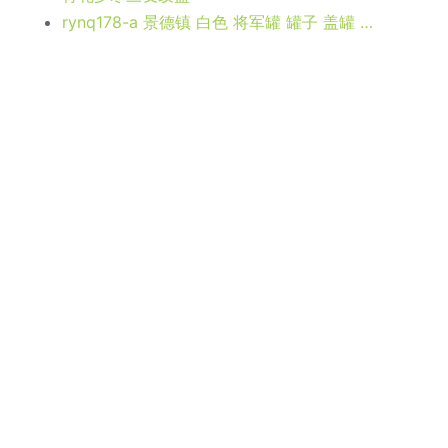
rynq178-a 景德镇 白色 将军罐 罐子 盖罐 厂家直销