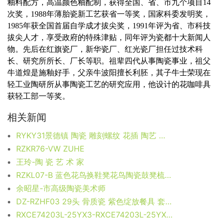
釉料配方，高温颜色釉配制，获得全国、省、市九个项目14
次奖，1988年薄胎瓷新工艺获省一等奖，国家科委发明奖，
1985年获全国首届自学成才拔尖奖，1991年评为省、市科技
拔尖人才，享受政府的特殊津贴，同年评为瓷都十大新闻人
物。先后在红旗瓷厂，新华瓷厂、红光瓷厂担任过技术科
长、研究所所长、厂长等职。祖辈四代从事陶瓷事业，祖父
牛道煌是施釉好手，父亲牛波阳擅长利胚，其子牛士荣现在
轻工业陶研所从事陶瓷工艺的研究应用，他设计的花咖啡具
获轻工部一等奖。
相关新闻
RYKY31景德镇 陶瓷 雕刻螺纹 花插 陶艺 工艺摆设
RZKR76-VW ZUHE
王玲-陶 瓷 艺 术 家
RZKL07-B 蓝色花鸟换鞋凳花鸟陶瓷鼓凳梳妆凳
余昭星-市高级陶瓷美术师
DZ-RZHF03 29头 骨质瓷 紫色绽放餐具 套组
RXCE74203L-25YX3-RXCE74203L-25YX3 zuhe 红彩花卉兔子陶瓷摆件套装