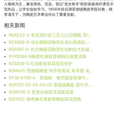
人物画为主，兼攻填色、洗染。曾以“龙女牧羊”粉彩瓷板画作课堂示
范作品，让学生临绘学习。1956年前后调景德镇陶瓷学院任教，桃
李满天下，为陶瓷艺术事业作出了重要贡献。
相关新闻
RXAE02-A 青花花叶纹三足七口石榴瓶 高15.5直径15.5重量0.8KG
RZSX09-G 仿古脚踩泥釉里红底白凤凰纹笔筒香炉 高23.5直径23.5底径21重量4.45KG
RZSX87-D 仿古脚踩泥釉里红仙鹤纹大肚罐 高31直径28底径13重量3.9KG
RYKB164-N釉里红缠枝莲铜钱孔鼓凳凉墩
RZSX09-S 红绿彩绘荷花笔筒香炉
RZMo01-景德镇陶瓷 纯手绘青花 鱼草图 龙纹 八仙图 双狮抱球 圆凳 凉墩
XY16-0709-b 景德镇 镂空圆形瓷墩中高温色釉陶瓷凳室内室外摆设
RZPZ01-02-03-04-05 景德镇陶瓷 新中式古典陶瓷凳子鼓凳仿古印刻雕花鼓墩瓷墩
RZMY90-E 窑变白色双耳花瓶花器
RZCK02-颜色釉豆青影青雕刻荷花赏瓶