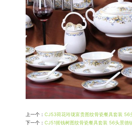
上一个：
CJ53荷花玲珑富贵图纹骨瓷餐具套装 5
下一个：
CJ51摇钱树图纹骨瓷餐具套装 56头景德