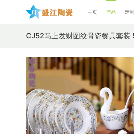
主页
产品
定
CJ52马上发财图纹骨瓷餐具套装