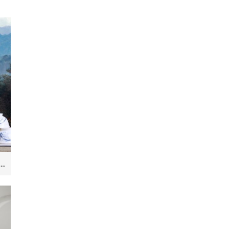
陶瓷 手绘青花骨瓷餐具套装 56头高脚防烫餐具陶瓷碗盘蝶礼品