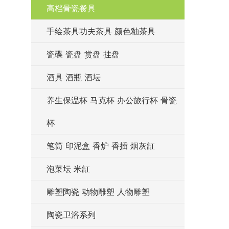
高档骨瓷餐具
手绘茶具功夫茶具 颜色釉茶具
瓷碟 瓷盘 赏盘 挂盘
酒具 酒瓶 酒坛
养生保温杯 马克杯 办公旅行杯 骨瓷
杯
笔筒 印泥盒 香炉 香插 烟灰缸
泡菜坛 米缸
雕塑陶瓷 动物雕塑 人物雕塑
陶瓷卫浴系列