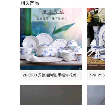
相关产品
ZPK283 景德镇陶瓷 手绘青花餐具碗盘 景德镇陶瓷器56头骨瓷碗碟套装