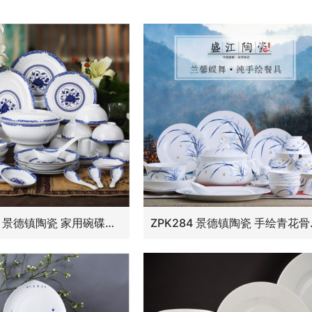
ZPK-255 景德镇陶瓷 家用碗碟套装青花瓷中式简约陶瓷餐具套装58头曼曼青莲
ZPK284 景德镇