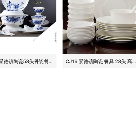
ZPK278 景德镇陶瓷58头骨瓷餐具套装纯手工绘画 中式手绘陶瓷餐具58头手绘牡丹
CJ16 景德镇陶瓷 餐具 28头 高档骨瓷餐具套装纯白色碗盘碟子 厂家直销