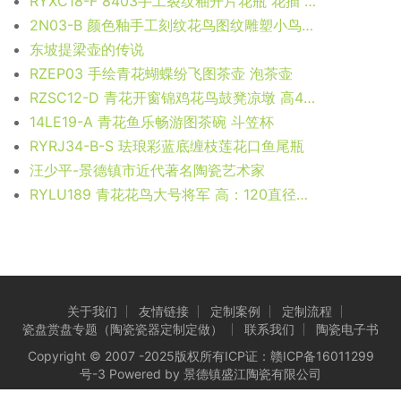
RYXC18-F 8403手工裂纹釉开片花瓶 花插 尺寸: 口径 7.1厘米 肚径 6.3厘米 高 16.3厘米
2N03-B 颜色釉手工刻纹花鸟图纹雕塑小鸟盖罐 瓷罐 储物罐 尺寸：口径 14.8厘米 肚径 29厘米 高 32.5厘米
东坡提梁壶的传说
RZEP03 手绘青花蝴蝶纷飞图茶壶 泡茶壶
RZSC12-D 青花开窗锦鸡花鸟鼓凳凉墩 高42.5直径32口径底径25.5重量10KG
14LE19-A 青花鱼乐畅游图茶碗 斗笠杯
RYRJ34-B-S 珐琅彩蓝底缠枝莲花口鱼尾瓶
汪少平-景德镇市近代著名陶瓷艺术家
RYLU189 青花花鸟大号将军 高：120直径：54口径：底径：重量：KG
关于我们
友情链接
定制案例
定制流程
瓷盘赏盘专题（陶瓷瓷器定制定做）
联系我们
陶瓷电子书
Copyright © 2007 -2025版权所有ICP证：
赣ICP备16011299
号-3
Powered by 景德镇盛江陶瓷有限公司