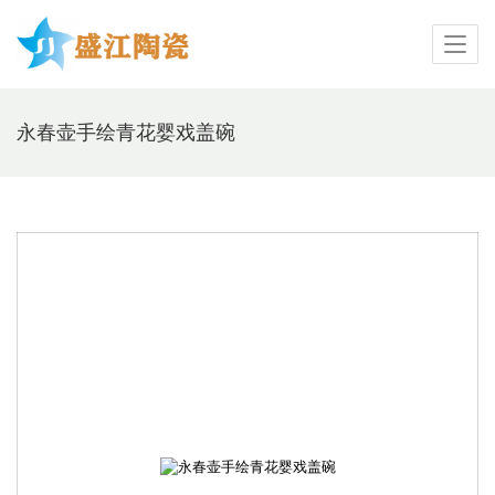
永春壶手绘青花婴戏盖碗