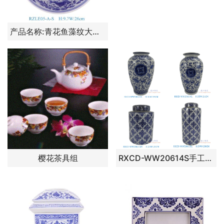
产品名称:青花鱼藻纹大碗10英寸碗小号
樱花茶具组
RXCD-WW20614S手工青花缠枝莲冬瓜瓶小号 RXCD-WW20614L手工青花缠枝莲冬瓜瓶大号 RXCD-WW20615M几何图案平顶圆罐中号 RXCD-WW20615L几何图案平顶圆罐大号