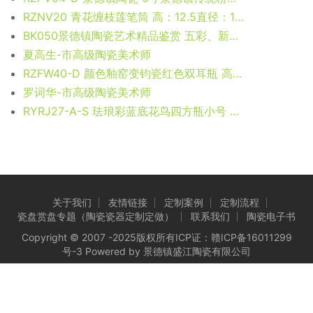
RZNV20 青花缠枝莲笔筒 高：12.5直径：12口径：底径：重量：KG
BK050景德镇陶瓷艺术精品鉴赏 五彩、新彩、综合装饰-专题—电子书下载
夏高生-市高级陶瓷美术师
RZFW40-D 颜色釉窑变钧瓷红色双耳瓶 高：21直径：11.3口径：底径：7.2重量：0.75KG
罗词华-市高级陶瓷美术师
RYRJ27-A-S 珐琅彩蓝底花鸟四方瓶小号 高24.7直径12底径8.4重量1KG
关于我们
友情链接
定制案例
定制流程
瓷盘赏盘专题（陶瓷瓷器定制定做）
联系我们
陶瓷电子书
Copyright © 2007 -2025版权所有ICP证：
赣ICP备16011299
号-3
Powered by 景德镇盛江陶瓷有限公司