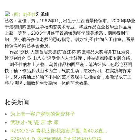
刘圣佳
艺名：甚佳，男，1982年11月出生于江西省景德镇市。2000年毕业
于景德镇陶瓷职业学校陶瓷美术专业，毕业作品在全校毕业作品展
上获一等奖，2003年进修于景德镇陶瓷学院美术系，期间得到宁
钢、罗小聪等多位老师的悉心指导。创办“刘圣佳”陶艺工作室。系景
德镇高岭陶艺学会会员。
作品“惊秋”人选首届景德镇“香江杯”陶瓷精品大奖赛并获优秀奖，
近期创作的“珠山八友”深受业内人士好评，并被瓷都晚报专版介绍。
刘圣佳的釉上人物、鸟兽作品构图严谨，笔法细腻，色彩艳丽明
快；釉下作品多以山水为主，气韵生动，层次分明。在实践与探索
中，努力将釉上和釉下不同的艺术表现手法相结合，逐渐形成了工
整与洒脱，细致和生动融为一体的艺术效果。
相关新闻
为上海一客户定制的骨瓷杯子
武联才-陶 瓷 艺 术 家
RZSX72-A 青花太阳花纹葫芦瓶 高40.8直径25.3底径11.4重量4KG
RZPV04-D 景德镇陶瓷 6寸景德镇传统粉彩怀古万寿无疆陶瓷赏盘摆件