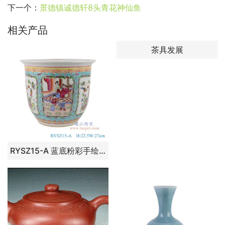
下一个：
景德镇诚德轩8头青花神仙鱼
相关产品
茶具发展
RYSZ15-A 蓝底粉彩手绘开窗仕女人物花鸟花盆大号， 高22.5直径27口径5.6底径14.7重量3.4KG