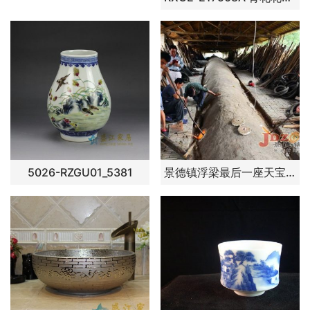
5026-RZGU01_5381
景德镇浮梁最后一座天宝龙窑再次点火燃烧