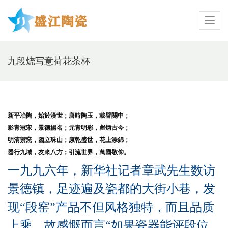
九段烧写意荷花茶杯
新平冶陶，始於漢世；唐時陶玉，載譽關中；
影青冠宋，景德揚名；元青明彩，彪炳古今；
明清禦窯，囪立珠山；康乾盛世，花上添錦；
器行九域，友來八方；引流世界，萬國敬仰。
一九九六年，新华社记者章武先生数访
景德镇，足迹遍及瓷都的大街小巷，发
现“段窑”产品不但风格独特，而且品质
上乘，故感慨而言“如果瓷器能评段位