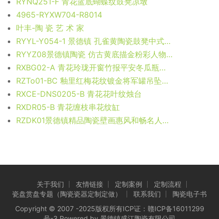
RYNQ251-F 青花蓝底蝴蝶纹鼓凳凉墩
4965-RYXW704-R8014
叶丰-陶 瓷 艺 术 家
RYYL-Y054-1 景德镇 孔雀黄陶瓷鼓凳中式客厅书房卧室陶瓷凳换鞋凳鼓凳装饰摆件
RYYZ08景德镇陶瓷 仿古黄底描金粉彩人物 瓷桌凳套组 一桌四凳子
RXBG02-A 青花玲珑开窗竹报平安冬瓜瓶小号 高22直径13.8口径13.8底径7.5重量0.45KG
RZTo01-BC 釉里红梅花纹镀金将军罐吊坠吊瓶
RXCE-DNS0205-B 青花花叶纹烛台
RXDR05-B 青花缠枝串花纹缸
RZDK01景德镇精品陶瓷壁画惠风和畅名人作品收藏壁画家居装饰挂件
关于我们
友情链接
定制案例
定制流程
瓷盘赏盘专题（陶瓷瓷器定制定做）
联系我们
陶瓷电子书
Copyright © 2007 -2025版权所有ICP证：
赣ICP备16011299
号-3
Powered by 景德镇盛江陶瓷有限公司