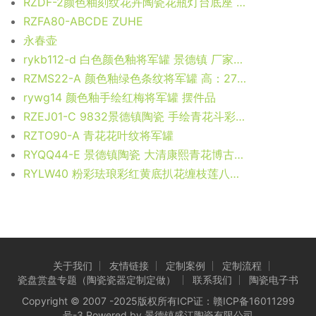
RZDF-2颜色釉刻纹花卉陶瓷花瓶灯台底座 带罩灯具
RZFA80-ABCDE ZUHE
永春壶
rykb112-d 白色颜色釉将军罐 景德镇 厂家直销艺术摆件品
RZMS22-A 颜色釉绿色条纹将军罐 高：27直径：14.5口径：底径：9.5重量：1.1KG
rywg14 颜色釉手绘红梅将军罐 摆件品
RZEJ01-C 9832景德镇陶瓷 手绘青花斗彩荷花图茶叶罐 盖罐 密封罐 规格尺寸：口径 4.6 厘米 肚径 7.6厘米 高 10.5 厘米
RZTO90-A 青花花叶纹将军罐
RYQQ44-E 景德镇陶瓷 大清康熙青花博古纹大盘 手工仿古做旧瓷器摆件
RYLW40 粉彩珐琅彩红黄底扒花缠枝莲八卦图镂空冬瓜转心瓶 高：34直径：16口径：底径：12重量：3.15KG
关于我们
友情链接
定制案例
定制流程
瓷盘赏盘专题（陶瓷瓷器定制定做）
联系我们
陶瓷电子书
Copyright © 2007 -2025版权所有ICP证：
赣ICP备16011299
号-3
Powered by 景德镇盛江陶瓷有限公司